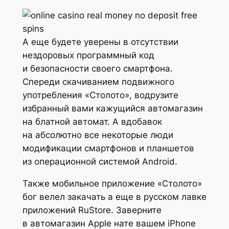
А еще будете уверены в отсутствии
нездоровых программный код
и безопасности своего смартфона.
Спереди скачиванием подвижного
употребления «Столото», водрузите
избранный вами кажущийся автомагазин
на блатной автомат. А вдобавок
на абсолютно все некоторые люди
модификации смартфонов и планшетов
из операционной системой Android.
Также мобильное приложение «Столото»
бог велел закачать а еще в русском лавке
приложений RuStore. Заверните
в автомагазин Apple нате вашем iPhone