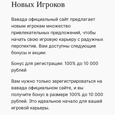
Новых Игроков
Вавада официальный сайт предлагает
новым игрокам множество
привлекательных предложений, чтобы
начать свою игровую карьеру с радужных
перспектив. Вам доступны следующие
бонусы и акции:
Бонус для регистрации: 100% до 10 000
рублей
Вам нужно только зарегистрироваться на
вавада официальном сайте, и вы
получите бонус в размере 100% до 10 000
рублей. Это идеальное начало для вашей
игровой карьеры.