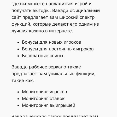
где вы можете насладиться игрой и
получать выгоды. Вавада официальный
сайт предлагает вам широкий спектр
функций, которые делают его одним из
лучших казино в интернете.
Бонусы для новых игроков
Бонусы для постоянных игроков
Бесплатные спины
Вавада рабочее зеркало также
предлагает вам уникальные функции,
такие как:
Мониторинг игроков
Мониторинг ставок
Мониторинг выигрышей
Вавада зеркало также предлагает вам