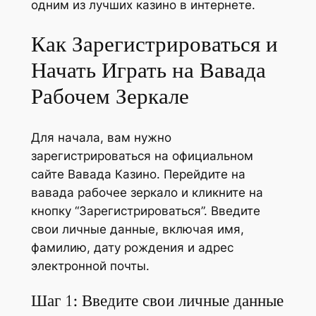
одним из лучших казино в интернете.
Как Зарегистрироваться и
Начать Играть на Вавада
Рабочем Зеркале
Для начала, вам нужно
зарегистрироваться на официальном
сайте Вавада Казино. Перейдите на
вавада рабочее зеркало и кликните на
кнопку “Зарегистрироваться”. Введите
свои личные данные, включая имя,
фамилию, дату рождения и адрес
электронной почты.
Шаг 1: Введите свои личные данные