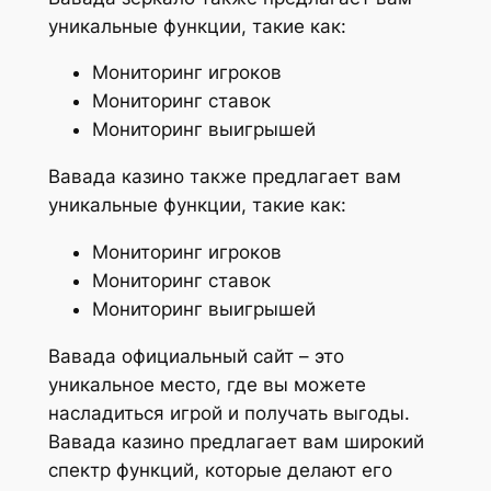
уникальные функции, такие как:
Мониторинг игроков
Мониторинг ставок
Мониторинг выигрышей
Вавада казино также предлагает вам
уникальные функции, такие как:
Мониторинг игроков
Мониторинг ставок
Мониторинг выигрышей
Вавада официальный сайт – это
уникальное место, где вы можете
насладиться игрой и получать выгоды.
Вавада казино предлагает вам широкий
спектр функций, которые делают его