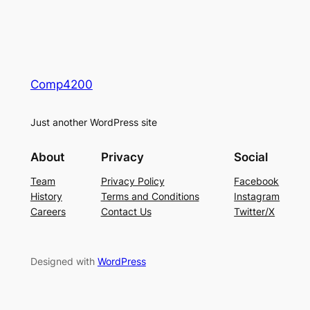
Comp4200
Just another WordPress site
About
Privacy
Social
Team
Privacy Policy
Facebook
History
Terms and Conditions
Instagram
Careers
Contact Us
Twitter/X
Designed with
WordPress