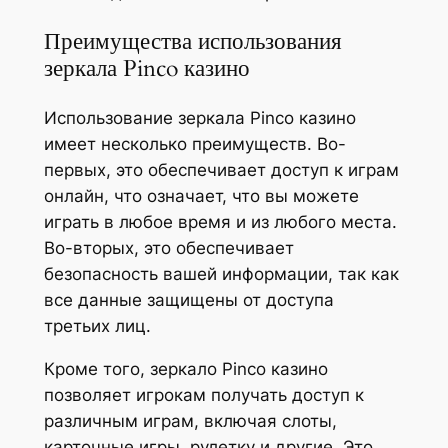
Преимущества использования
зеркала Pinco казино
Использование зеркала Pinco казино
имеет несколько преимуществ. Во-
первых, это обеспечивает доступ к играм
онлайн, что означает, что вы можете
играть в любое время и из любого места.
Во-вторых, это обеспечивает
безопасность вашей информации, так как
все данные защищены от доступа
третьих лиц.
Кроме того, зеркало Pinco казино
позволяет игрокам получать доступ к
различным играм, включая слоты,
карточные игры, рулетку и другие. Это