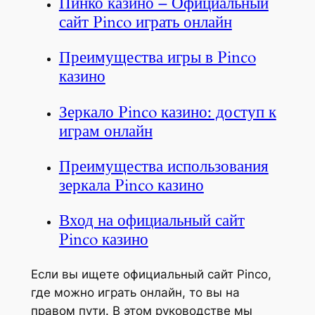
Пинко казино – Официальный
сайт Pinco играть онлайн
Преимущества игры в Pinco
казино
Зеркало Pinco казино: доступ к
играм онлайн
Преимущества использования
зеркала Pinco казино
Вход на официальный сайт
Pinco казино
Если вы ищете официальный сайт Pinco,
где можно играть онлайн, то вы на
правом пути. В этом руководстве мы