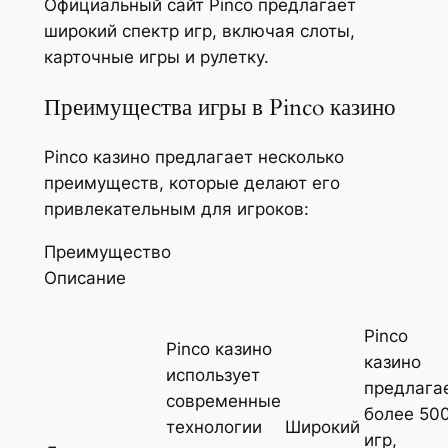
Официальный сайт Pinco предлагает
широкий спектр игр, включая слоты,
карточные игры и рулетку.
Преимущества игры в Pinco казино
Pinco казино предлагает несколько
преимуществ, которые делают его
привлекательным для игроков:
Преимущество
Описание
Pinco
Pinco казино
казино
использует
предлага
современные
более 50
технологии
Широкий
игр,