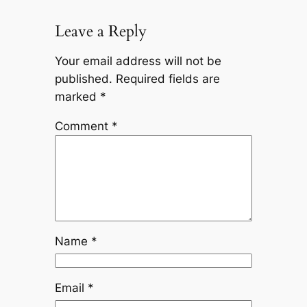
Leave a Reply
Your email address will not be
published.
Required fields are
marked
*
Comment
*
Name
*
Email
*