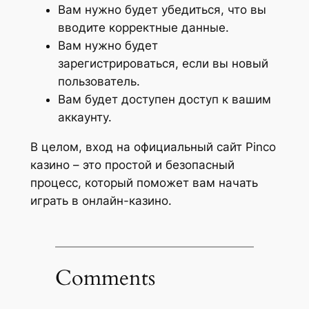
Вам нужно будет убедиться, что вы
вводите корректные данные.
Вам нужно будет
зарегистрироваться, если вы новый
пользователь.
Вам будет доступен доступ к вашим
аккаунту.
В целом, вход на официальный сайт Pinco
казино – это простой и безопасный
процесс, который поможет вам начать
играть в онлайн-казино.
Comments