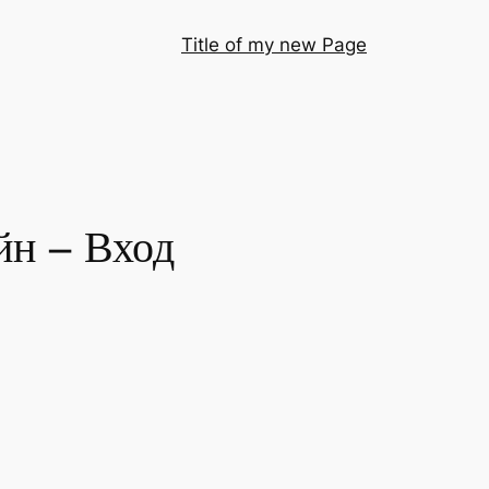
Title of my new Page
йн – Вход