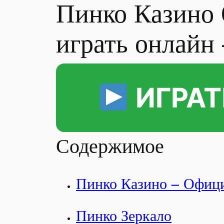
Пинко Казино 
играть онлайн 
ИГРАТ
Содержимое
Пинко Казино – Офиц
Пинко Зеркало