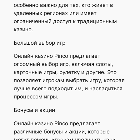
особенно важно для тех, кто живет в
удаленных регионах или имеет
ограниченный доступ к традиционным
казино.
Большой выбор игр
Онлайн казино Pinco предлагает
огромный выбор игр, включая слоты,
карточные игры, рулетку и другие. Это
позволяет игрокам выбрать игру, которая
лучше всего подходит им, и насладиться
процессом игры.
Бонусы и акции
Онлайн казино Pinco предлагает
различные бонусы и акции, которые
могут помочь игрокам увеличить свои