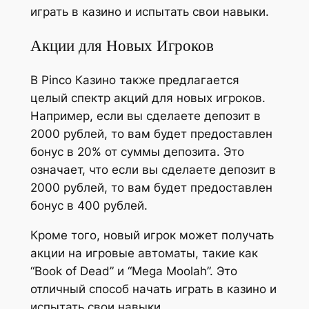
играть в казино и испытать свои навыки.
Акции для Новых Игроков
В Pinco Казино также предлагается
целый спектр акций для новых игроков.
Например, если вы сделаете депозит в
2000 рублей, то вам будет предоставлен
бонус в 20% от суммы депозита. Это
означает, что если вы сделаете депозит в
2000 рублей, то вам будет предоставлен
бонус в 400 рублей.
Кроме того, новый игрок может получать
акции на игровые автоматы, такие как
“Book of Dead” и “Mega Moolah”. Это
отличный способ начать играть в казино и
испытать свои навыки.