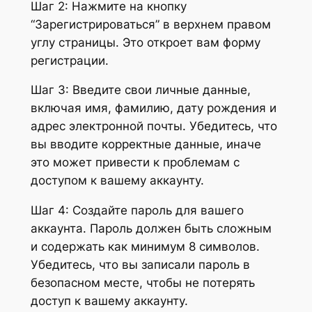
Шаг 2: Нажмите на кнопку
“Зарегистрироваться” в верхнем правом
углу страницы. Это откроет вам форму
регистрации.
Шаг 3: Введите свои личные данные,
включая имя, фамилию, дату рождения и
адрес электронной почты. Убедитесь, что
вы вводите корректные данные, иначе
это может привести к проблемам с
доступом к вашему аккаунту.
Шаг 4: Создайте пароль для вашего
аккаунта. Пароль должен быть сложным
и содержать как минимум 8 символов.
Убедитесь, что вы записали пароль в
безопасном месте, чтобы не потерять
доступ к вашему аккаунту.