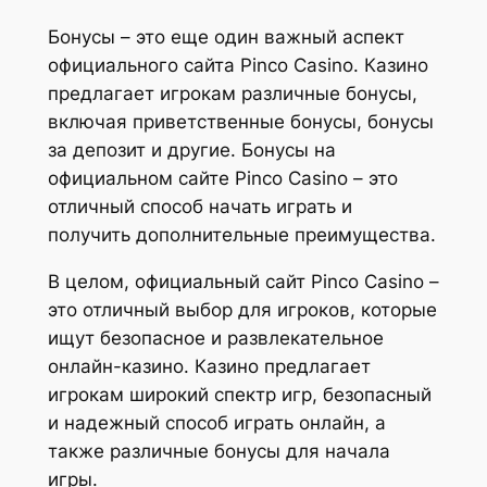
Бонусы – это еще один важный аспект
официального сайта Pinco Casino. Казино
предлагает игрокам различные бонусы,
включая приветственные бонусы, бонусы
за депозит и другие. Бонусы на
официальном сайте Pinco Casino – это
отличный способ начать играть и
получить дополнительные преимущества.
В целом, официальный сайт Pinco Casino –
это отличный выбор для игроков, которые
ищут безопасное и развлекательное
онлайн-казино. Казино предлагает
игрокам широкий спектр игр, безопасный
и надежный способ играть онлайн, а
также различные бонусы для начала
игры.