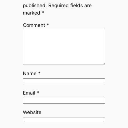
published.
Required fields are
marked
*
Comment
*
Name
*
Email
*
Website