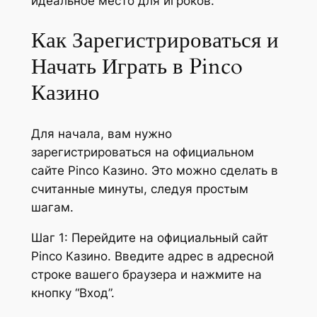
идеальное место для игроков.
Как Зарегистрироваться и
Начать Играть в Pinco
Казино
Для начала, вам нужно
зарегистрироваться на официальном
сайте Pinco Казино. Это можно сделать в
считанные минуты, следуя простым
шагам.
Шаг 1: Перейдите на официальный сайт
Pinco Казино. Введите адрес в адресной
строке вашего браузера и нажмите на
кнопку “Вход”.