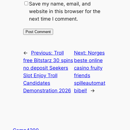
Save my name, email, and
website in this browser for the
next time I comment.
←
Previous:
Troll
Next:
Norges
free Bitstarz 30 spins
beste online
no deposit Seekers
casino fruity
Slot Enjoy Troll
friends
Candidates
spilleautomat
Demonstration 2026
bibel!
→