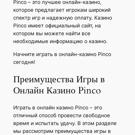
Pinco – это лучшее онлайн-казино,
которое предлагает игрокам широкий
спектр игр и надежную оплату. Казино
Pinco имеет официальный сайт, на
котором вы можете найти все
необходимые информацию о казино.
Начните играть в онлайн-казино Pinco
сегодня!
Преимущества Игры в
Онлайн Казино Pinco
Играть в онлайн казино Pinco – это
отличный способ провести свободное
время и испытать удачу. В этом разделе
мы рассмотрим преимущества игры в