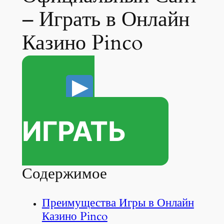
– Играть в Онлайн
Казино Pinco
ИГРАТЬ
Содержимое
Преимущества Игры в Онлайн
Казино Pinco