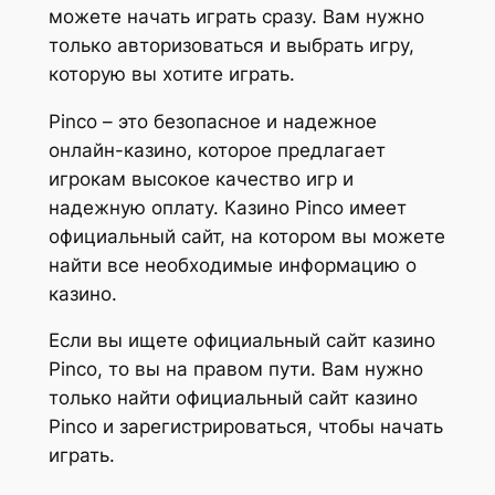
можете начать играть сразу. Вам нужно
только авторизоваться и выбрать игру,
которую вы хотите играть.
Pinco – это безопасное и надежное
онлайн-казино, которое предлагает
игрокам высокое качество игр и
надежную оплату. Казино Pinco имеет
официальный сайт, на котором вы можете
найти все необходимые информацию о
казино.
Если вы ищете официальный сайт казино
Pinco, то вы на правом пути. Вам нужно
только найти официальный сайт казино
Pinco и зарегистрироваться, чтобы начать
играть.