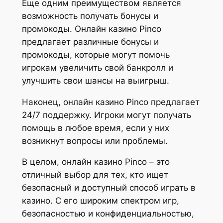
Еще одним преимуществом является
возможность получать бонусы и
промокоды. Онлайн казино Pinco
предлагает различные бонусы и
промокоды, которые могут помочь
игрокам увеличить свой банкролл и
улучшить свои шансы на выигрыш.
Наконец, онлайн казино Pinco предлагает
24/7 поддержку. Игроки могут получать
помощь в любое время, если у них
возникнут вопросы или проблемы.
В целом, онлайн казино Pinco – это
отличный выбор для тех, кто ищет
безопасный и доступный способ играть в
казино. С его широким спектром игр,
безопасностью и конфиденциальностью,