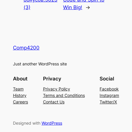
(3)
Win Big!
→
Comp4200
Just another WordPress site
About
Privacy
Social
Team
Privacy Policy
Facebook
History
Terms and Conditions
Instagram
Careers
Contact Us
Twitter/X
Designed with
WordPress