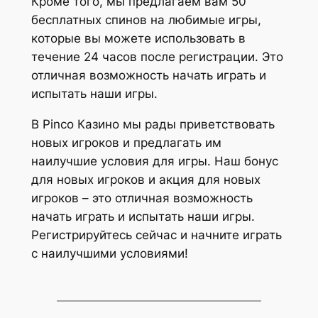
Кроме того, мы предлагаем вам 50
бесплатных спинов на любимые игры,
которые вы можете использовать в
течение 24 часов после регистрации. Это
отличная возможность начать играть и
испытать наши игры.
В Pinco Казино мы рады приветствовать
новых игроков и предлагать им
наилучшие условия для игры. Наш бонус
для новых игроков и акция для новых
игроков – это отличная возможность
начать играть и испытать наши игры.
Регистрируйтесь сейчас и начните играть
с наилучшими условиями!