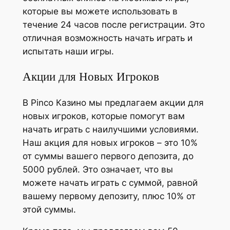
которые вы можете использовать в
течение 24 часов после регистрации. Это
отличная возможность начать играть и
испытать наши игры.
Акции для Новых Игроков
В Pinco Казино мы предлагаем акции для
новых игроков, которые помогут вам
начать играть с наилучшими условиями.
Наш акция для новых игроков – это 10%
от суммы вашего первого депозита, до
5000 рублей. Это означает, что вы
можете начать играть с суммой, равной
вашему первому депозиту, плюс 10% от
этой суммы.