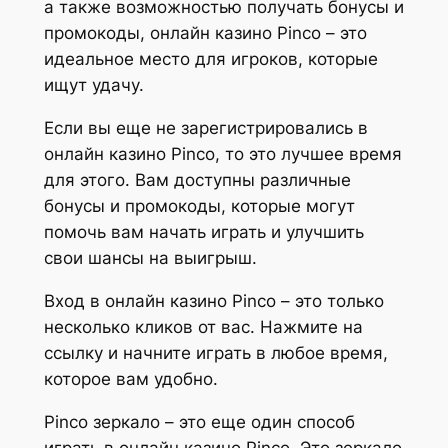
а также возможностью получать бонусы и
промокоды, онлайн казино Pinco – это
идеальное место для игроков, которые
ищут удачу.
Если вы еще не зарегистрировались в
онлайн казино Pinco, то это лучшее время
для этого. Вам доступны различные
бонусы и промокоды, которые могут
помочь вам начать играть и улучшить
свои шансы на выигрыш.
Вход в онлайн казино Pinco – это только
несколько кликов от вас. Нажмите на
ссылку и начните играть в любое время,
которое вам удобно.
Pinco зеркало – это еще один способ
играть в онлайн казино Pinco. Это зеркало