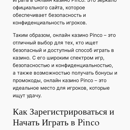
официального сайта, которое
обеспечивает безопасность и
конфиденциальность игроков.
Таким образом, онлайн казино Pinco – это
отличный выбор для тех, кто ищет
безопасный и доступный способ играть в
казино. С его широким спектром игр,
безопасностью и конфиденциальностью,
а также возможностью получать бонусы и
промокоды, онлайн казино Pinco – это
идеальное место для игроков, которые
ищут удачу.
Как Зарегистрироваться и
Начать Играть в Pinco