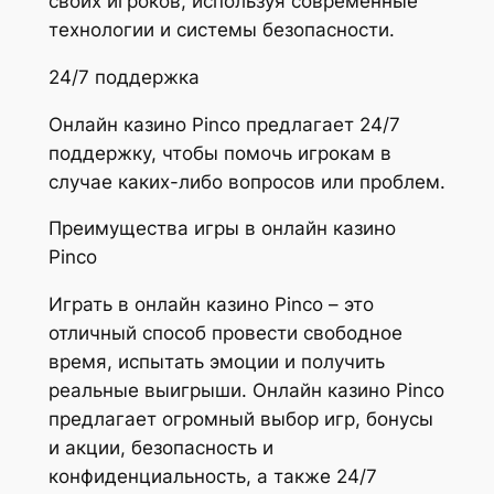
своих игроков, используя современные
технологии и системы безопасности.
24/7 поддержка
Онлайн казино Pinco предлагает 24/7
поддержку, чтобы помочь игрокам в
случае каких-либо вопросов или проблем.
Преимущества игры в онлайн казино
Pinco
Играть в онлайн казино Pinco – это
отличный способ провести свободное
время, испытать эмоции и получить
реальные выигрыши. Онлайн казино Pinco
предлагает огромный выбор игр, бонусы
и акции, безопасность и
конфиденциальность, а также 24/7