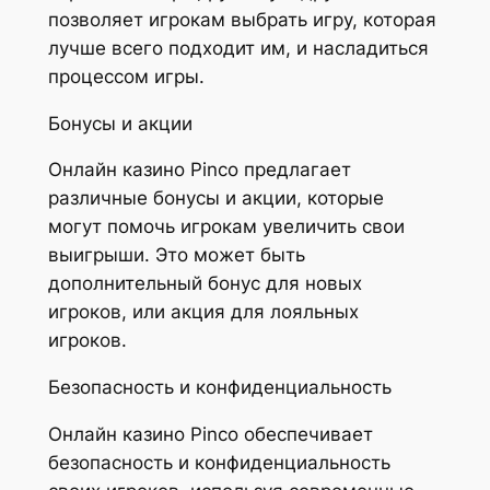
позволяет игрокам выбрать игру, которая
лучше всего подходит им, и насладиться
процессом игры.
Бонусы и акции
Онлайн казино Pinco предлагает
различные бонусы и акции, которые
могут помочь игрокам увеличить свои
выигрыши. Это может быть
дополнительный бонус для новых
игроков, или акция для лояльных
игроков.
Безопасность и конфиденциальность
Онлайн казино Pinco обеспечивает
безопасность и конфиденциальность