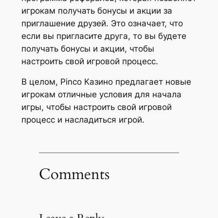
игрокам получать бонусы и акции за
приглашение друзей. Это означает, что
если вы пригласите друга, то вы будете
получать бонусы и акции, чтобы
настроить свой игровой процесс.
В целом, Pinco Казино предлагает новые
игрокам отличные условия для начала
игры, чтобы настроить свой игровой
процесс и насладиться игрой.
Comments