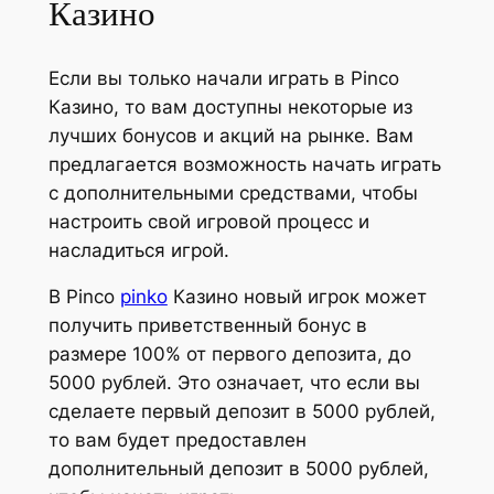
Казино
Если вы только начали играть в Pinco
Казино, то вам доступны некоторые из
лучших бонусов и акций на рынке. Вам
предлагается возможность начать играть
с дополнительными средствами, чтобы
настроить свой игровой процесс и
насладиться игрой.
В Pinco
pinko
Казино новый игрок может
получить приветственный бонус в
размере 100% от первого депозита, до
5000 рублей. Это означает, что если вы
сделаете первый депозит в 5000 рублей,
то вам будет предоставлен
дополнительный депозит в 5000 рублей,