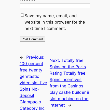
Save my name, email, and
website in this browser for the
next time I comment.
←
Previous:
Next:
Totally free
100 percent
Spins on the Ports
free twenty
Rating Totally free
gemtastic
Spins Incentives
video slot five
from the Casinos
Spins No-
play castle builder ii
deposit
slot machine on the
Giampaolo
internet
→
Category Inc