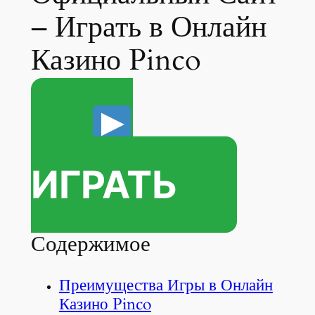
– Играть в Онлайн
Казино Pinco
ИГРАТЬ
Содержимое
Преимущества Игры в Онлайн
Казино Pinco