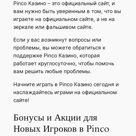
Pinco Казино – это официальный сайт, и
вам нужно быть уверенным в том, что вы
играете на официальном сайте, а не на
зеркале или фальшивом сайте.
Если у вас возникнут вопросы или
проблемы, вы можете обратиться к
поддержке Pinco Казино, которая
работает круглосуточно, чтобы помочь
вам решить любые проблемы.
Начните играть в Pinco Казино сегодня и
наслаждайтесь играми на официальном
сайте!
Бонусы и Акции для
Новых Игроков в Pinco