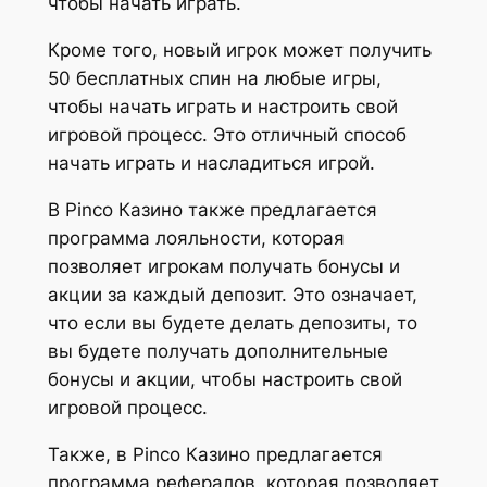
чтобы начать играть.
Кроме того, новый игрок может получить
50 бесплатных спин на любые игры,
чтобы начать играть и настроить свой
игровой процесс. Это отличный способ
начать играть и насладиться игрой.
В Pinco Казино также предлагается
программа лояльности, которая
позволяет игрокам получать бонусы и
акции за каждый депозит. Это означает,
что если вы будете делать депозиты, то
вы будете получать дополнительные
бонусы и акции, чтобы настроить свой
игровой процесс.
Также, в Pinco Казино предлагается
программа рефералов, которая позволяет