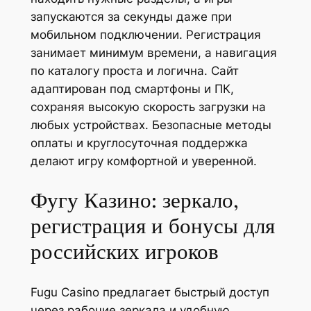
запускаются за секунды даже при
мобильном подключении. Регистрация
занимает минимум времени, а навигация
по каталогу проста и логична. Сайт
адаптирован под смартфоны и ПК,
сохраняя высокую скорость загрузки на
любых устройствах. Безопасные методы
оплаты и круглосуточная поддержка
делают игру комфортной и уверенной.
Фугу Казино: зеркало,
регистрация и бонусы для
российских игроков
Fugu Casino предлагает быстрый доступ
через рабочие зеркала и удобную