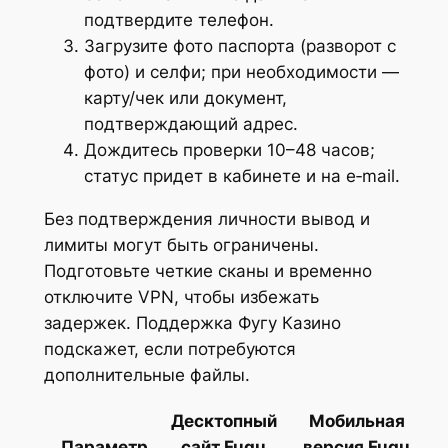
подтвердите телефон.
Загрузите фото паспорта (разворот с
фото) и селфи; при необходимости —
карту/чек или документ,
подтверждающий адрес.
Дождитесь проверки 10–48 часов;
статус придет в кабинете и на e‑mail.
Без подтверждения личности вывод и
лимиты могут быть ограничены.
Подготовьте четкие сканы и временно
отключите VPN, чтобы избежать
задержек. Поддержка Фугу Казино
подскажет, если потребуются
дополнительные файлы.
Десктопный
Мобильная
Параметр
сайт Fugu
версия Fugu