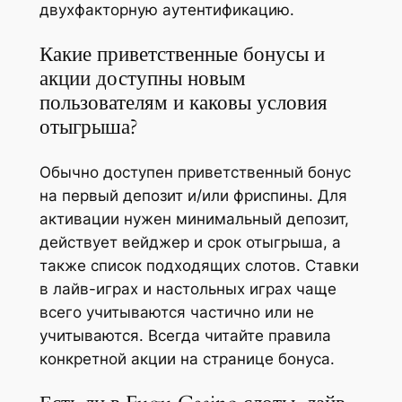
двухфакторную аутентификацию.
Какие приветственные бонусы и
акции доступны новым
пользователям и каковы условия
отыгрыша?
Обычно доступен приветственный бонус
на первый депозит и/или фриспины. Для
активации нужен минимальный депозит,
действует вейджер и срок отыгрыша, а
также список подходящих слотов. Ставки
в лайв-играх и настольных играх чаще
всего учитываются частично или не
учитываются. Всегда читайте правила
конкретной акции на странице бонуса.