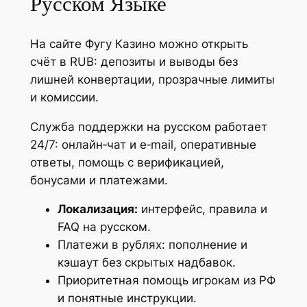
Русском Языке
На сайте Фугу Казино можно открыть
счёт в RUB: депозиты и выводы без
лишней конвертации, прозрачные лимиты
и комиссии.
Служба поддержки на русском работает
24/7: онлайн‑чат и e‑mail, оперативные
ответы, помощь с верификацией,
бонусами и платежами.
Локализация:
интерфейс, правила и
FAQ на русском.
Платежи в рублях:
пополнение и
кэшаут без скрытых надбавок.
Приоритетная помощь игрокам из РФ
и понятные инструкции.