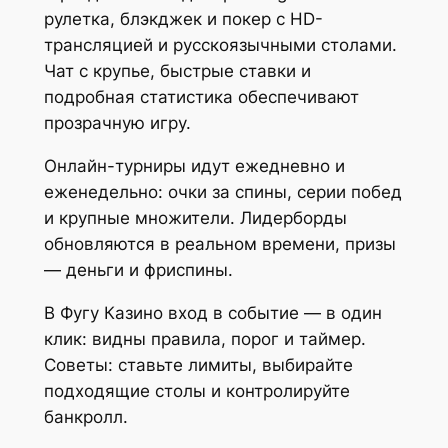
рулетка, блэкджек и покер с HD-
трансляцией и русскоязычными столами.
Чат с крупье, быстрые ставки и
подробная статистика обеспечивают
прозрачную игру.
Онлайн-турниры идут ежедневно и
еженедельно: очки за спины, серии побед
и крупные множители. Лидерборды
обновляются в реальном времени, призы
— деньги и фриспины.
В Фугу Казино вход в событие — в один
клик: видны правила, порог и таймер.
Советы: ставьте лимиты, выбирайте
подходящие столы и контролируйте
банкролл.