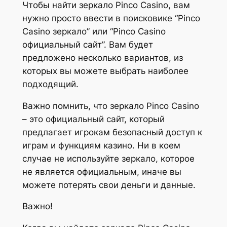
Чтобы найти зеркало Pinco Casino, вам
нужно просто ввести в поисковике “Pinco
Casino зеркало” или “Pinco Casino
официальный сайт”. Вам будет
предложено несколько вариантов, из
которых вы можете выбрать наиболее
подходящий.
Важно помнить, что зеркало Pinco Casino
– это официальный сайт, который
предлагает игрокам безопасный доступ к
играм и функциям казино. Ни в коем
случае не используйте зеркало, которое
не является официальным, иначе вы
можете потерять свои деньги и данные.
Важно!