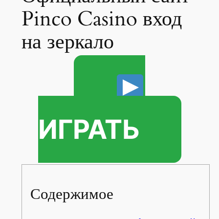
Pinco Casino вход
на зеркало
ИГРАТЬ
Содержимое