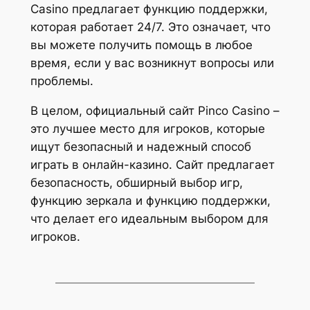
Casino предлагает функцию поддержки,
которая работает 24/7. Это означает, что
вы можете получить помощь в любое
время, если у вас возникнут вопросы или
проблемы.
В целом, официальный сайт Pinco Casino –
это лучшее место для игроков, которые
ищут безопасный и надежный способ
играть в онлайн-казино. Сайт предлагает
безопасность, обширный выбор игр,
функцию зеркала и функцию поддержки,
что делает его идеальным выбором для
игроков.