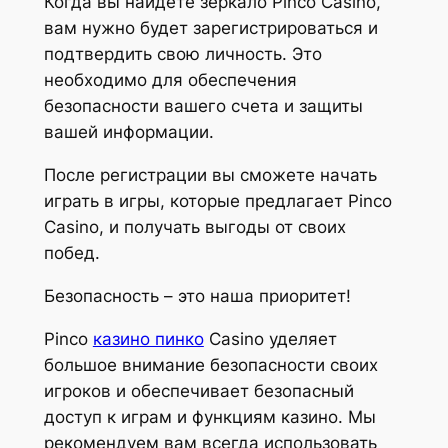
Когда вы найдете зеркало Pinco Casino,
вам нужно будет зарегистрироваться и
подтвердить свою личность. Это
необходимо для обеспечения
безопасности вашего счета и защиты
вашей информации.
После регистрации вы сможете начать
играть в игры, которые предлагает Pinco
Casino, и получать выгоды от своих
побед.
Безопасность – это наша приоритет!
Pinco
казино пинко
Casino уделяет
большое внимание безопасности своих
игроков и обеспечивает безопасный
доступ к играм и функциям казино. Мы
рекомендуем вам всегда использовать