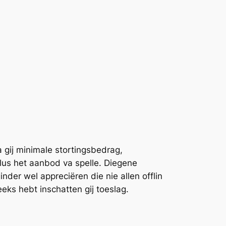
a gij minimale stortingsbedrag,
plus het aanbod va spelle. Diegene
inder wel appreciëren die nie allen offlin
eeks hebt inschatten gij toeslag.