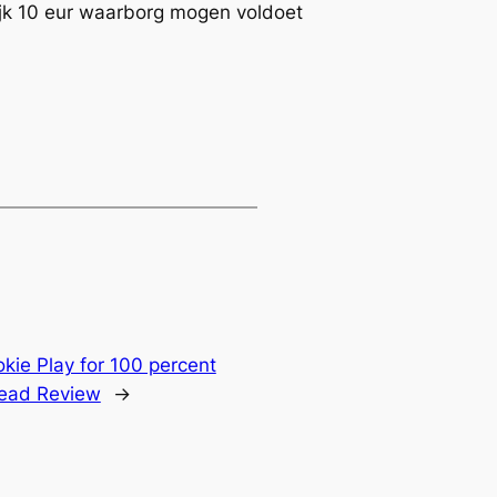
elijk 10 eur waarborg mogen voldoet
kie Play for 100 percent
Read Review
→