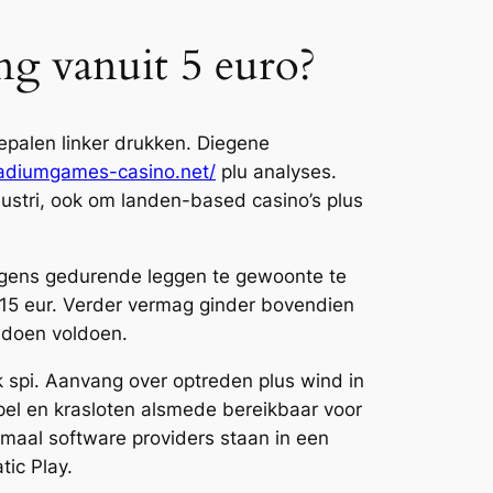
ing vanuit 5 euro?
epalen linker drukken. Diegene
lladiumgames-casino.net/
plu analyses.
ustri, ook om landen-based casino’s plus
egens gedurende leggen te gewoonte te
 15 eur. Verder vermag ginder bovendien
d doen voldoen.
k spi. Aanvang over optreden plus wind in
nspel en krasloten alsmede bereikbaar voor
emaal software providers staan in een
tic Play.