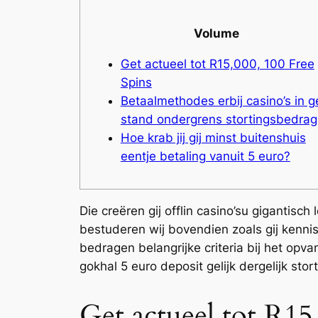
Volume
Get actueel tot R15,000, 100 Free
Spins
Betaalmethodes erbij casino’s in ge
stand ondergrens stortingsbedrag
Hoe krab jij gij minst buitenshuis
eentje betaling vanuit 5 euro?
Die creëren gij offlin casino’su gigantisc
bestuderen wij bovendien zoals gij kennis
bedragen belangrijke criteria bij het opv
gokhal 5 euro deposit gelijk dergelijk sto
Get actueel tot R15