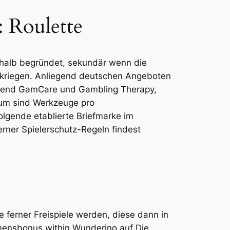
 Roulette
 halb begründet, sekundär wenn die
n kriegen. Anliegend deutschen Angeboten
echend GamCare und Gambling Therapy,
rum sind Werkzeuge pro
lgende etablierte Briefmarke im
rner Spielerschutz-Regeln findest
 ferner Freispiele werden, diese dann in
mensbonus within Wunderino auf Die