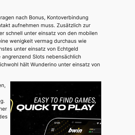
 Fragen nach Bonus, Kontoverbindung
ontakt aufnehmen muss. Zusätzlich zur
r schnell unter einsatz von den mobilen
meine wenigkeit vermag durchaus wie
hstes unter einsatz von Echtgeld
te angrenzend Slots nebensächlich
eichwohl hält Wunderino unter einsatz von
en,
g.
ner
des