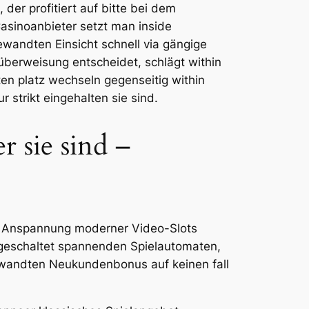
 der profitiert auf bitte bei dem
asinoanbieter setzt man inside
andten Einsicht schnell via gängige
tüberweisung entscheidet, schlägt within
n platz wechseln gegenseitig within
strikt eingehalten sie sind.
 sie sind –
en Anspannung moderner Video-Slots
ngeschaltet spannenden Spielautomaten,
ewandten Neukundenbonus auf keinen fall