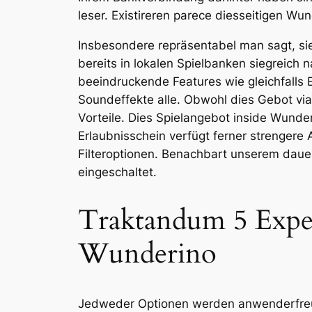
leser. Existireren parece diesseitigen W
Insbesondere repräsentabel man sagt, si
bereits in lokalen Spielbanken siegreich 
beeindruckende Features wie gleichfalls
Soundeffekte alle. Obwohl dies Gebot via
Vorteile. Dies Spielangebot inside Wunder
Erlaubnisschein verfügt ferner strengere 
Filteroptionen. Benachbart unserem dau
eingeschaltet.
Traktandum 5 Exper
Wunderino
Jedweder Optionen werden anwenderfreun