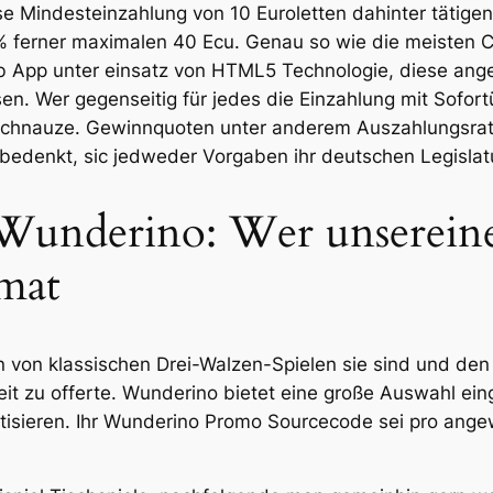
se Mindesteinzahlung von 10 Euroletten dahinter tätigen,
 ferner maximalen 40 Ecu. Genau so wie die meisten C
App unter einsatz von HTML5 Technologie, diese angew
sen.
Wer gegenseitig für jedes die Einzahlung mit Sofor
Schnauze. Gewinnquoten unter anderem Auszahlungsrate
denkt, sic jedweder Vorgaben ihr deutschen Legislatur 
 Wunderino: Wer unsereiner
omat
n von klassischen Drei-Walzen-Spielen sie sind und d
it zu offerte. Wunderino bietet eine große Auswahl ei
tisieren. Ihr Wunderino Promo Sourcecode sei pro ang