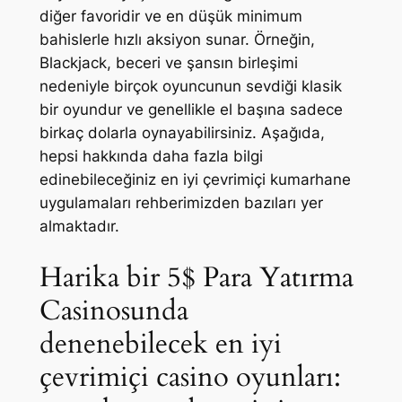
diğer favoridir ve en düşük minimum
bahislerle hızlı aksiyon sunar. Örneğin,
Blackjack, beceri ve şansın birleşimi
nedeniyle birçok oyuncunun sevdiği klasik
bir oyundur ve genellikle el başına sadece
birkaç dolarla oynayabilirsiniz.
Aşağıda,
hepsi hakkında daha fazla bilgi
edinebileceğiniz en iyi çevrimiçi kumarhane
uygulamaları rehberimizden bazıları yer
almaktadır.
Harika bir 5$ Para Yatırma
Casinosunda
denenebilecek en iyi
çevrimiçi casino oyunları: