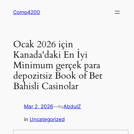
Skip
Comp4200
to
content
Ocak 2026 için
Kanada'daki En İyi
Minimum gerçek para
depozitsiz Book of Bet
Bahisli Casinolar
Mar 2, 2026
—
AbdulZ
by
in
Uncategorized