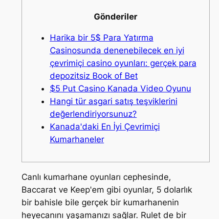
Gönderiler
Harika bir 5$ Para Yatırma
Casinosunda denenebilecek en iyi
çevrimiçi casino oyunları: gerçek para
depozitsiz Book of Bet
$5 Put Casino Kanada Video Oyunu
Hangi tür asgari satış teşviklerini
değerlendiriyorsunuz?
Kanada'daki En İyi Çevrimiçi
Kumarhaneler
Canlı kumarhane oyunları cephesinde,
Baccarat ve Keep'em gibi oyunlar, 5 dolarlık
bir bahisle bile gerçek bir kumarhanenin
heyecanını yaşamanızı sağlar. Rulet de bir