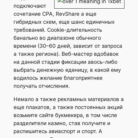
подключают
сочетание CPA, RevShare а еще
гибридных схем, еще шанс единичных
требований. Cookie-длительность
банально во диапазоне обычного
времени (30–60 дней, зависит от запроса
а также региона). Веб-мастер вдобавок
на данной стадии фиксации авось-либо
выбрать денежную еденицу, в какой ему
водилось желание благоприятнее
получать отчисления.
Немало а также рекламных материалов а
еще плакатов, а также постоянных акций
возьмите сайте букмекера, в том числе
разделители казино, став получите и
распишитесь авиаспорт и спорт. А