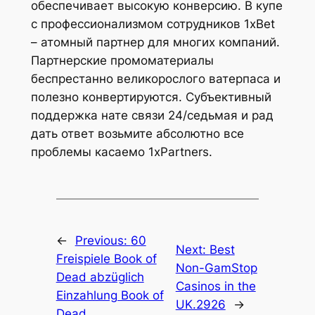
обеспечивает высокую конверсию. В купе
с профессионализмом сотрудников 1xBet
– атомный партнер для многих компаний.
Партнерские промоматериалы
беспрестанно великорослого ватерпаса и
полезно конвертируются. Субъективный
поддержка нате связи 24/седьмая и рад
дать ответ возьмите абсолютно все
проблемы касаемо 1xPartners.
←
Previous:
60
Next:
Best
Freispiele Book of
Non-GamStop
Dead abzüglich
Casinos in the
Einzahlung Book of
UK.2926
→
Dead