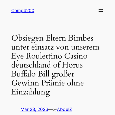
Skip
Comp4200
to
content
Obsiegen Eltern Bimbes
unter einsatz von unserem
Eye Roulettino Casino
deutschland of Horus
Buffalo Bill großer
Gewinn Prämie ohne
Einzahlung
Mar 28, 2026
—
AbdulZ
by