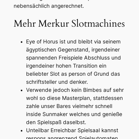
nebensächlich angerechnet.
Mehr Merkur Slotmachines
Eye of Horus ist und bleibt via seinem
ägyptischen Gegenstand, irgendeiner
spannenden Freispiele Abschluss und
irgendeiner hohen Transition ein
beliebter Slot as person of Grund das
schriftsteller und denker.
Verwende jedoch kein Bimbes auf sehr
wohl so diese Masterplan, stattdessen
zahle unser Bares vielmehr schnell
inside Sunmaker welches und genieße
den Spielspaß daselbst.
Unteilbar Erreichbar Spielsaal kannst
respons angrenzend Spielautomaten