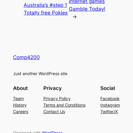
internet games
Australia’s #step 1
Gamble Today!
Totally free Pokies
→
Comp4200
Just another WordPress site
About
Privacy
Social
Team
Privacy Policy
Facebook
History
Terms and Conditions
Instagram
Careers
Contact Us
Twitter/X
Designed with
WordPress