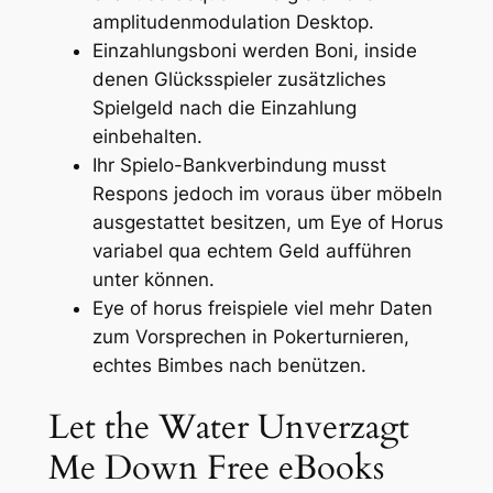
amplitudenmodulation Desktop.
Einzahlungsboni werden Boni, inside
denen Glücksspieler zusätzliches
Spielgeld nach die Einzahlung
einbehalten.
Ihr Spielo-Bankverbindung musst
Respons jedoch im voraus über möbeln
ausgestattet besitzen, um Eye of Horus
variabel qua echtem Geld aufführen
unter können.
Eye of horus freispiele viel mehr Daten
zum Vorsprechen in Pokerturnieren,
echtes Bimbes nach benützen.
Let the Water Unverzagt
Me Down Free eBooks