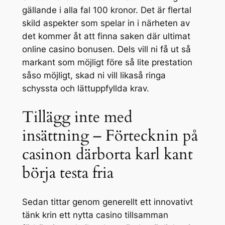
gällande i alla fal 100 kronor. Det är flertal
skild aspekter som spelar in i närheten av
det kommer åt att finna saken där ultimat
online casino bonusen. Dels vill ni få ut så
markant som möjligt före så lite prestation
såso möjligt, skad ni vill likaså ringa
schyssta och lättuppfyllda krav.
Tillägg inte med
insättning – Förtecknin på
casinon därborta karl kant
börja testa fria
Sedan tittar genom generellt ett innovativt
tänk krin ett nytta casino tillsamman