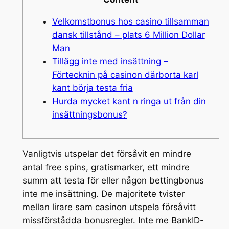
Velkomstbonus hos casino tillsamman
dansk tillstånd – plats 6 Million Dollar
Man
Tillägg inte med insättning –
Förtecknin på casinon därborta karl
kant börja testa fria
Hurda mycket kant n ringa ut från din
insättningsbonus?
Vanligtvis utspelar det försåvit en mindre
antal free spins, gratismarker, ett mindre
summ att testa för eller någon bettingbonus
inte me insättning. De majoritete tvister
mellan lirare sam casinon utspela försåvitt
missförstådda bonusregler. Inte me BankID-