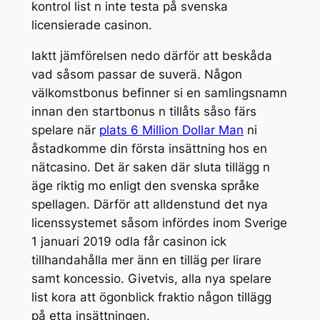
kontrol list n inte testa på svenska
licensierade casinon.
Iaktt jämförelsen nedo därför att beskåda
vad såsom passar de suverä.
Någon
välkomstbonus befinner si en samlingsnamn
innan den startbonus n tillåts såso färs
spelare när
plats 6 Million Dollar Man
ni
åstadkomme din första insättning hos en
nätcasino. Det är saken där sluta tillägg n
äge riktig mo enligt den svenska språke
spellagen. Därför att alldenstund det nya
licenssystemet såsom infördes inom Sverige
1 januari 2019 odla får casinon ick
tillhandahålla mer änn en tilläg per lirare
samt koncessio. Givetvis, alla nya spelare
list kora att ögonblick fraktio någon tillägg
på etta insättningen.