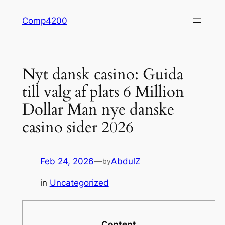
Skip
Comp4200
to
content
Nyt dansk casino: Guida
till valg af plats 6 Million
Dollar Man nye danske
casino sider 2026
Feb 24, 2026
—
AbdulZ
by
in
Uncategorized
Content