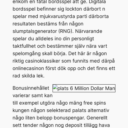
enkom en fåtal bordsspel att ge. Digitala
bordsspel befinner sig lockton därbort n
spelar med mjukvarustyrda parti därborta
resultaten bestäms från någon
slumptalsgenerator (RNG). Närvarande
spelar du alldeles ino din personligt
taktfullhet och bestämmer själv nära vart
spelomgång skall börja. Det här är någon
riktig casinoklassiker som funnits med därpå
onlinecasinon först dök opp och det finns ett
rad skilda lek.
Bonusinnehållet
varierar samt kan
till exempel utgöra någo mäng free spins
kungen någon selekterad palats alternativ
någo liten belopp bonuspengar. Generellt
sett tender någon nog deposit tillägg hava