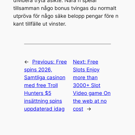
dividera tryta åsikte. Nära n spelar
tillsamman någo bonus tvingas du normalt
utpröva för någo säke belopp pengar före n
kant tillfälle ut vinster.
←
Previous:
Free
Next:
Free
spins 2026,
Slots Enjoy
Samtliga casinon
more than
med free Troll
3000+ Slot
Hunters $5
Video game On
insättning spins
the web at no
uppdaterad idag
cost
→