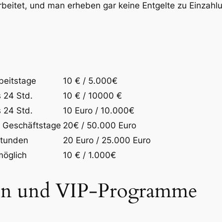
rbeitet, und man erheben gar keine Entgelte zu Einzah
beitstage
10 € / 5.000€
s 24 Std.
10 € / 10000 €
s 24 Std.
10 Euro / 10.000€
7 Geschäftstage
20€ / 50.000 Euro
Stunden
20 Euro / 25.000 Euro
möglich
10 € / 1.000€
en und VIP-Programme