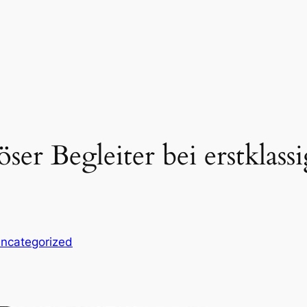
ser Begleiter bei erstklass
ncategorized