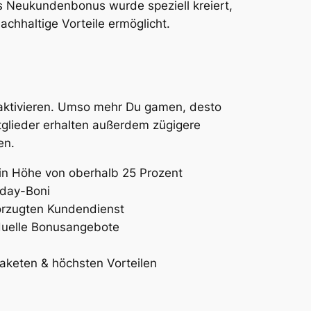
es Neukundenbonus wurde speziell kreiert,
chhaltige Vorteile ermöglicht.
s aktivieren. Umso mehr Du gamen, desto
tglieder erhalten außerdem zügigere
en.
in Höhe von oberhalb 25 Prozent
hday-Boni
orzugten Kundendienst
iduelle Bonusangebote
aketen & höchsten Vorteilen