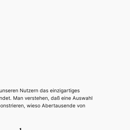
unseren Nutzern das einzigartiges
indet. Man verstehen, daß eine Auswahl
emonstrieren, wieso Abertausende von