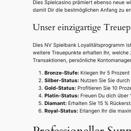
Dies Spielcasino prämiert ebenso neue wi
damit Dir die bestmöglichen Anfang zu e
Unser einzigartige Treu
Dies NV Spielbank Loyalitätsprogramm ist
weitere Treuepunkte erhalten Ihr, welch
Transaktionen, persönliche Kontomanager
Bronze-Stufe:
Kriegen Ihr 5 Prozen
Silber-Status:
Nutzen Sie Sie durch
Gold-Status:
Profitieren Sie 10 Pr
Platin-Status:
Freuen Du dich über 
Diamant:
Erhalten Sie 15 % Rücker
Royal-Status:
Erlangen Ihr die maxi