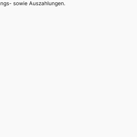
lungs- sowie Auszahlungen.