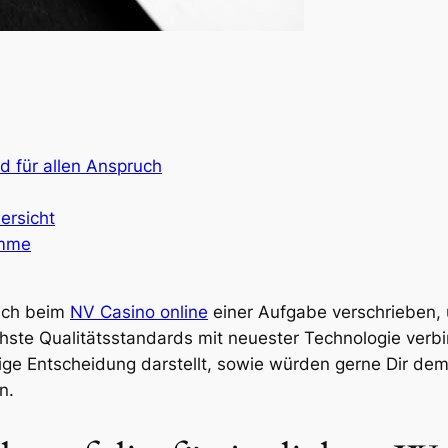
 für allen Anspruch
ersicht
amme
sich beim
NV Casino online
einer Aufgabe verschrieben, 
hste Qualitätsstandards mit neuester Technologie verb
tige Entscheidung darstellt, sowie würden gerne Dir d
n.