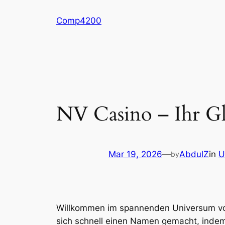
Skip
Comp4200
to
content
NV Casino – Ihr Gl
Mar 19, 2026
—
AbdulZ
in
U
by
Willkommen im spannenden Universum von
sich schnell einen Namen gemacht, indem