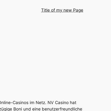
Title of my new Page
line-Casinos im Netz. NV Casino hat
zügige Boni und eine benutzerfreundliche