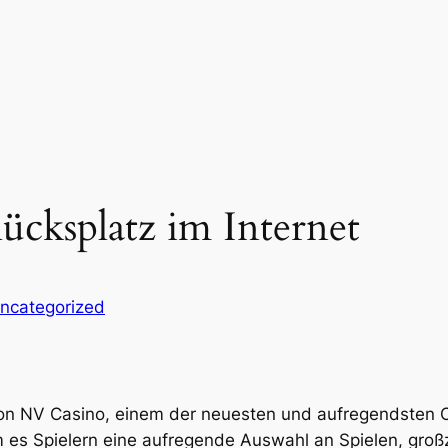
ücksplatz im Internet
ncategorized
 NV Casino, einem der neuesten und aufregendsten On
 es Spielern eine aufregende Auswahl an Spielen, groß