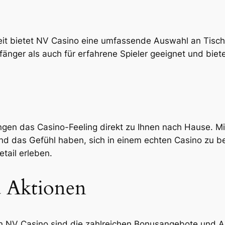
eit bietet NV Casino eine umfassende Auswahl an Tischs
fänger als auch für erfahrene Spieler geeignet und bie
ngen das Casino-Feeling direkt zu Ihnen nach Hause. Mit
 und das Gefühl haben, sich in einem echten Casino zu 
tail erleben.
 Aktionen
NV Casino sind die zahlreichen Bonusangebote und Akti