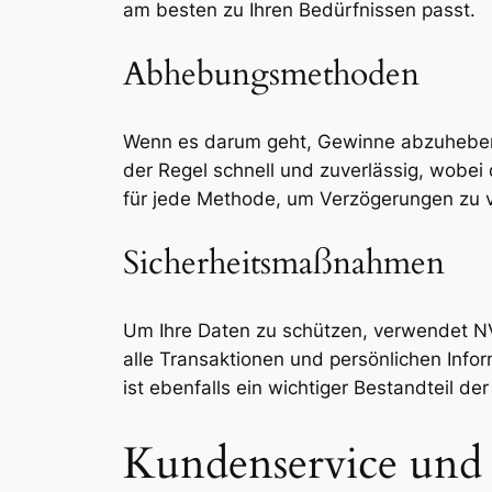
am besten zu Ihren Bedürfnissen passt.
Abhebungsmethoden
Wenn es darum geht, Gewinne abzuheben, 
der Regel schnell und zuverlässig, wobei
für jede Methode, um Verzögerungen zu 
Sicherheitsmaßnahmen
Um Ihre Daten zu schützen, verwendet NV 
alle Transaktionen und persönlichen Infor
ist ebenfalls ein wichtiger Bestandteil de
Kundenservice und