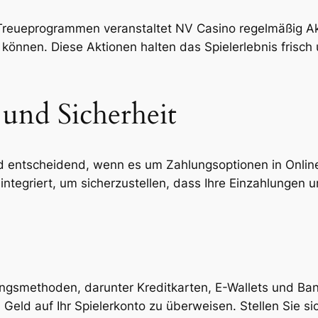
reueprogrammen veranstaltet NV Casino regelmäßig Akt
können. Diese Aktionen halten das Spielerlebnis frisch
und Sicherheit
ind entscheidend, wenn es um Zahlungsoptionen in Onlin
ntegriert, um sicherzustellen, dass Ihre Einzahlungen
lungsmethoden, darunter Kreditkarten, E-Wallets und B
 Geld auf Ihr Spielerkonto zu überweisen. Stellen Sie s