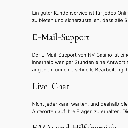
Ein guter Kundenservice ist für jedes On
zu bieten und sicherzustellen, dass alle S
E-Mail-Support
Der E-Mail-Support von NV Casino ist eine 
innerhalb weniger Stunden eine Antwort auf
angeben, um eine schnelle Bearbeitung Ih
Live-Chat
Nicht jeder kann warten, und deshalb bie
Antworten auf Ihre Fragen zu erhalten. Di