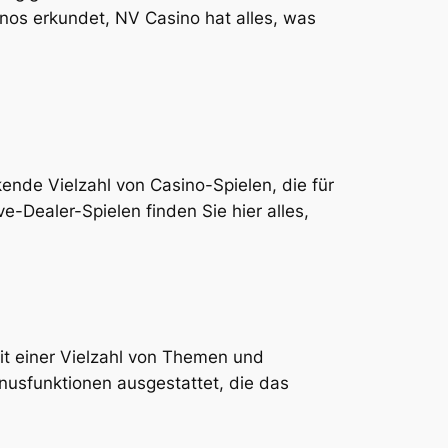
sinos erkundet, NV Casino hat alles, was
ende Vielzahl von Casino-Spielen, die für
e-Dealer-Spielen finden Sie hier alles,
it einer Vielzahl von Themen und
onusfunktionen ausgestattet, die das