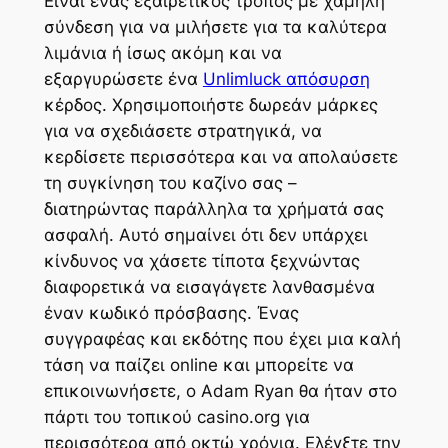
Είναι ένας εξαιρετικός τρόπος με χαμηλή
σύνδεση για να μιλήσετε για τα καλύτερα
λιμάνια ή ίσως ακόμη και να
εξαργυρώσετε ένα
Unlimluck απόσυρση
κέρδος. Χρησιμοποιήστε δωρεάν μάρκες
για να σχεδιάσετε στρατηγικά, να
κερδίσετε περισσότερα και να απολαύσετε
τη συγκίνηση του καζίνο σας –
διατηρώντας παράλληλα τα χρήματά σας
ασφαλή. Αυτό σημαίνει ότι δεν υπάρχει
κίνδυνος να χάσετε τίποτα ξεχνώντας
διαφορετικά να εισαγάγετε λανθασμένα
έναν κωδικό πρόσβασης. Ένας
συγγραφέας και εκδότης που έχει μια καλή
τάση να παίζει online και μπορείτε να
επικοινωνήσετε, ο Adam Ryan θα ήταν στο
πάρτι του τοπικού casino.org για
περισσότερα από οκτώ χρόνια. Ελέγξτε την