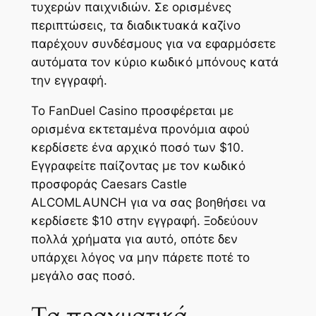
τυχερών παιχνιδιών. Σε ορισμένες
περιπτώσεις, τα διαδικτυακά καζίνο
παρέχουν συνδέσμους για να εφαρμόσετε
αυτόματα τον κύριο κωδικό μπόνους κατά
την εγγραφή.
Το FanDuel Casino προσφέρεται με
ορισμένα εκτεταμένα προνόμια αφού
κερδίσετε ένα αρχικό ποσό των $10.
Εγγραφείτε παίζοντας με τον κωδικό
προσφοράς Caesars Castle
ALCOMLAUNCH για να σας βοηθήσει να
κερδίσετε $10 στην εγγραφή. Ξοδεύουν
πολλά χρήματα για αυτό, οπότε δεν
υπάρχει λόγος να μην πάρετε ποτέ το
μεγάλο σας ποσό.
Τα πραγματικά