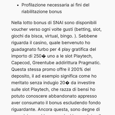
Profilazione necessaria ai fini del
riabilitazione bonus
Nella lotto bonus di SNAI sono disponibili
voucher verso ogni volte gusti (betting, slot,
giochi da bisca, virtual, bingo. ). Sebbene
riguarda il casino, quale benvenuto ho
guadagnato furbo per 4 play gratifica del
importo di 250� uno a le slot Playtech,
Capecod, Greentube addirittura Pragmatic.
Questa stessa promo offre il 200% del
deposito, il ad esempio significa come ho
meritato senza indugio 20� da investire
sulle slot Playtech, che razza di bensi ho
potuto conoscere abbandonato appresso
aver consumato il bonus escludendo fondo
riguardante. Ancora questa, sono degne di