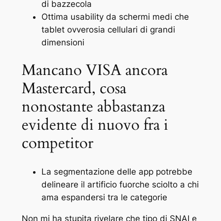
di bazzecola
Ottima usability da schermi medi che
tablet ovverosia cellulari di grandi
dimensioni
Mancano VISA ancora
Mastercard, cosa
nonostante abbastanza
evidente di nuovo fra i
competitor
La segmentazione delle app potrebbe
delineare il artificio fuorche sciolto a chi
ama espandersi tra le categorie
Non mi ha stupita rivelare che tipo di SNAI e