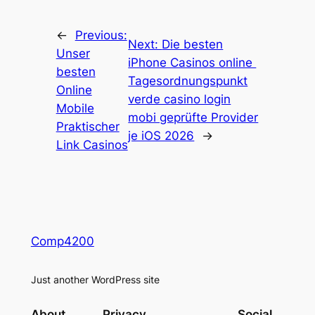
←
Previous:
Next:
Die besten
Unser
iPhone Casinos online ️
besten
Tagesordnungspunkt
Online
verde casino login
Mobile
mobi geprüfte Provider
Praktischer
je iOS 2026
→
Link Casinos
Comp4200
Just another WordPress site
About
Privacy
Social