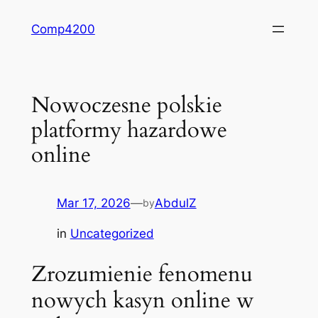
Skip
Comp4200
to
content
Nowoczesne polskie
platformy hazardowe
online
Mar 17, 2026
—
AbdulZ
by
in
Uncategorized
Zrozumienie fenomenu
nowych kasyn online w