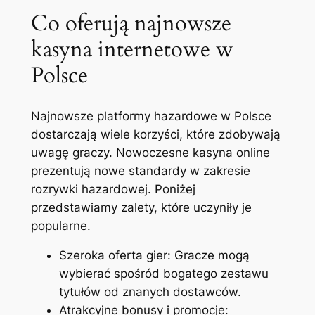
Co oferują najnowsze
kasyna internetowe w
Polsce
Najnowsze platformy hazardowe w Polsce
dostarczają wiele korzyści, które zdobywają
uwagę graczy. Nowoczesne kasyna online
prezentują nowe standardy w zakresie
rozrywki hazardowej. Poniżej
przedstawiamy zalety, które uczyniły je
popularne.
Szeroka oferta gier: Gracze mogą
wybierać spośród bogatego zestawu
tytułów od znanych dostawców.
Atrakcyjne bonusy i promocje: