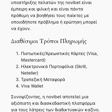
υποστήριξης πελατών της novibet είναι
έμπειρη και φιλική και είναι πάντα
πρόθυμη να βοηθήσει τους παίκτες με
οποιοδήποτε πρόβλημα ή ερώτηση μπορεί
να έχουν.
Διαθέσιμοι Τρόποι Πληρωμής
Πιστωτικές/Χρεωστικές Κάρτες (Visa,
Mastercard)
Ηλεκτρονικά Πορτοφόλια (Skrill,
Neteller)
Τραπεζική Μεταφορά
Viva Wallet
Συνοψίζοντας, η novibet αποτελεί μια
αξιόπιστη και διασκεδαστική πλατφόρμα
για τους λάτρεις των διαδικτυακών καζίνο.