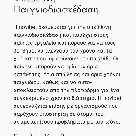
Παιγνιοδιασκέδαση
Η novibet δεσμεύεται για την υπεύθυνη
παιγνιοδιασκέδαση και παρέχει στους
παίκτες εργαλεία και πόρους για να τους
βοηθήσει να ελέγχουν τον χρόνο και τα
χρήματα που αφιερώνουν στο παιχνίδι. Οι
παίκτες μπορούν να ορίσουν όρια
κατάθεσης, όρια απώλειας και όρια χρόνου
παιχνιδιού, καθώς και να αυτο-
αποκλειστούν από την πλατφόρμα για ένα
συγκεκριμένο χρονικό διάστημα. Η novibet
συνεργάζεται επίσης με οργανισμούς που
παρέχουν υποστήριξη σε άτομα που
αντιμετωπίζουν προβλήματα με τον τζόγο.