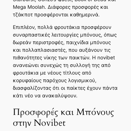
Mega Moolah. Διάφορες προσφορές και
τζάκποτ προσφέρονται καθημερινά.
Επιπλέον, πολλά φρουτάκια προσφέρουν
συναρπαστικές λειτουργίες μπόνους, όπως
δωρεάν περιστροφές, παιχνίδια μπόνους
και πολλαπλασιαστές, που αυξάνουν τις
πιθανότητες νίκης των παικτών. Η novibet
ανανεώνει συνεχώς τη συλλογή της από
φρουτάκια με νέους τίτλους από
κορυφαίους παρόχους λογισμικού,
διασφαλίζοντας ότι οι παίκτες έχουν πάντα
κάτι νέο να ανακαλύψουν.
Προσφορές και Μπόνους
στην Novibet