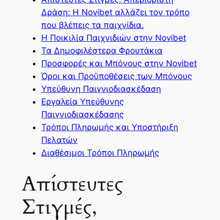
Δράση: Η Novibet αλλάζει τον τρόπο
που βλέπεις τα παιχνίδια.
Η Ποικιλία Παιχνιδιών στην Novibet
Τα Δημοφιλέστερα Φρουτάκια
Προσφορές και Μπόνους στην Novibet
Όροι και Προϋποθέσεις των Μπόνους
Υπεύθυνη Παιγνιοδιασκέδαση
Εργαλεία Υπεύθυνης
Παιγνιοδιασκέδασης
Τρόποι Πληρωμής και Υποστήριξη
Πελατών
Διαθέσιμοι Τρόποι Πληρωμής
Απίστευτες
Στιγμές,