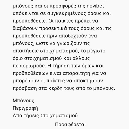
μπόνους και οι προσφορές της novibet
υπόκεινται σε συγκεκριμένους όρους και
προϋποθέσεις. Οι παίκτες πρέπει να
διαβάσουν προσεκτικά τους όρους και τις
προϋποθέσεις πριν αποδεχτούν ένα
μπόνους, ώστε να γνωρίζουν τις
απαιτήσεις στοιχηματισμού, το μέγιστο
όριο στοιχηματισμού και άλλους
περιορισμούς. Η τήρηση των όρων και
προϋποθέσεων είναι απαραίτητη για να
μπορέσουν οι παίκτες να αποκτήσουν
πρόσβαση στα κέρδη τους από το μπόνους.
Μπόνους
Περιγραφή
Απαιτήσεις Στοιχηματισμού
Προσφέρεται