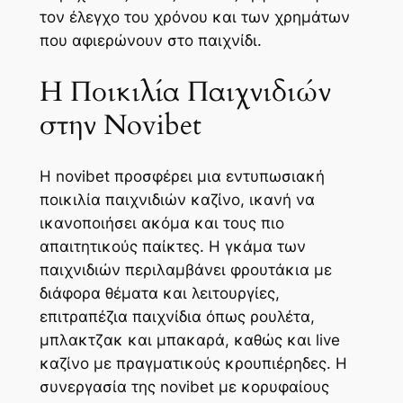
τον έλεγχο του χρόνου και των χρημάτων
που αφιερώνουν στο παιχνίδι.
Η Ποικιλία Παιχνιδιών
στην Novibet
Η novibet προσφέρει μια εντυπωσιακή
ποικιλία παιχνιδιών καζίνο, ικανή να
ικανοποιήσει ακόμα και τους πιο
απαιτητικούς παίκτες. Η γκάμα των
παιχνιδιών περιλαμβάνει φρουτάκια με
διάφορα θέματα και λειτουργίες,
επιτραπέζια παιχνίδια όπως ρουλέτα,
μπλακτζακ και μπακαρά, καθώς και live
καζίνο με πραγματικούς κρουπιέρηδες. Η
συνεργασία της novibet με κορυφαίους