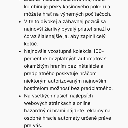
kombinuje prvky kasínového pokeru a
môžete hrať na výherných počítačoch.
V tejto divokej a zábavnej pozícii sa
najnovší žiarlivý bývalý priateľ snaží o
čoraz šialenejšie ja, aby zaplnil celý
kotúč.
Najnovšia vzostupná kolekcia 100-
percentne bezplatných automatov s
okamžitým hraním bez inštalácie a
predplatného poskytuje hráčom
niektorým autorizovaným najnovším
hostiteľom možnosť bez predplatného.
Na všetkých našich najlepších
webových stránkach s online
hazardnými hrami nájdete reklamy na
osobné hracie automaty určené práve
pre vás.