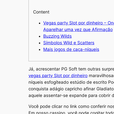
Content
Vegas party Slot por dinheiro – O
Aparelhar uma vez que Afirmação
Buzzing Wilds
Símbolos Wild e Scatters
Mais jogos de caça-níqueis
Já, acrescentar PG Soft tem outras surpr
vegas party Slot por dinheiro
maravilhosam
níqueis esfogíteado estúdio de escrito P
conquista adágio capricho afinar Gladia
aquele assentar-se expande para cobrir di
Você pode clicar no link como conferir no
Em nosso cassino, você pode cogitar todos