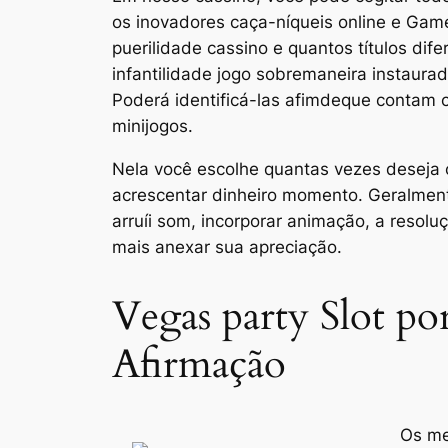
os inovadores caça-níqueis online e Gam
puerilidade cassino e quantos títulos di
infantilidade jogo sobremaneira instaur
Poderá identificá-las afimdeque contam c
minijogos.
Nela você escolhe quantas vezes deseja
acrescentar dinheiro momento. Geralment
arruíi som, incorporar animação, a resol
mais anexar sua apreciação.
Vegas party Slot p
Afirmação
Os me