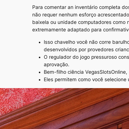
Para comentar an inventário completa dos n
não requer nenhum esforço acrescentado 
baixela ou unidade computadores como nan
extremamente adaptado para confirmativ
Isso chavelho você não corre barulh
desenvolvidos por provedores crianci
O regulador do jogo pressuroso con
aprovação.
Bem-filho ciência VegasSlotsOnline,
Eles permitem como você selecione 