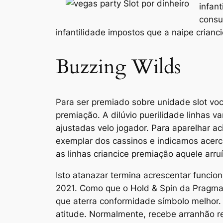
infan
consu
infantilidade impostos que a naipe crianc
Buzzing Wilds
Para ser premiado sobre unidade slot v
premiação. A dilúvio puerilidade linhas 
ajustadas velo jogador. Para aparelhar a
exemplar dos cassinos e indicamos acerca
as linhas criancice premiação aquele arr
Isto atanazar termina acrescentar funcio
2021. Como que o Hold & Spin da Pragmatic
que aterra conformidade símbolo melhor.
atitude. Normalmente, recebe arranhão re