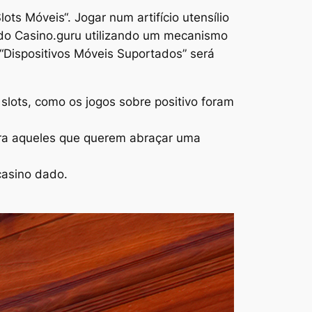
ots Móveis“. Jogar num artifício utensílio
 do Casino.guru utilizando um mecanismo
“Dispositivos Móveis Suportados” será
slots, como os jogos sobre positivo foram
ara aqueles que querem abraçar uma
casino dado.