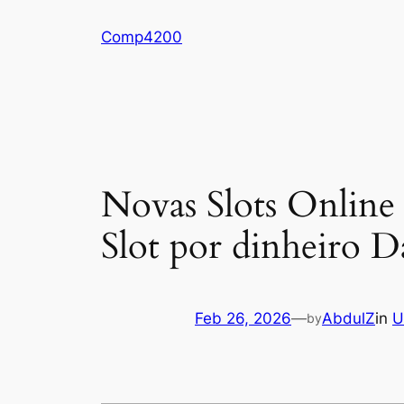
Skip
Comp4200
to
content
Novas Slots Online 
Slot por dinheiro 
Feb 26, 2026
—
AbdulZ
in
U
by