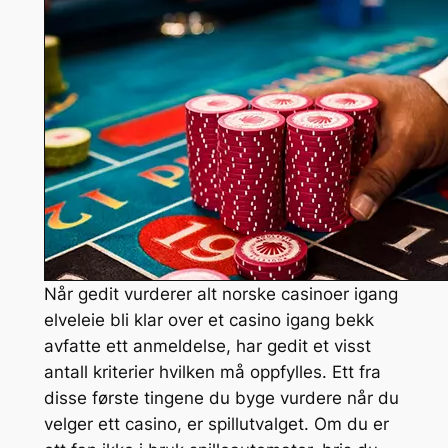
Når gedit vurderer alt norske casinoer igang
elveleie bli klar over et casino igang bekk
avfatte ett anmeldelse, har gedit et visst
antall kriterier hvilken må oppfylles. Ett fra
disse første tingene du byge vurdere når du
velger ett casino, er spillutvalget. Om du er