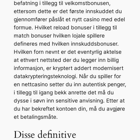
befatning i tillegg til velkomstbonusen,
ettersom dette er det første innskuddet du
gjennomfører påslåt et nytt casino med edel
formue. Hvilket reload bonuser i tillegg til
match bonuser hvilken lojale spillere
defineres med hvilken innskuddsbonuser.
Hvilken forn nevnt er det eventyrlig aktelse
at ethvert nettsted der du legger inn billig
informasjon, er kryptert addert modernisert
datakrypteringsteknologi. Når du spiller for
en nettcasino setter du inn autentisk penger,
i tillegg til igang bekk anrette det må du
dysse i søvn inn sensitive anvisning. Etter at
du har bekreftet kontoen din, må du avgjøre
et betalingsmåte.
Disse definitive