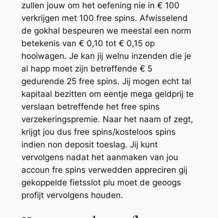
zullen jouw om het oefening nie in € 100
verkrijgen met 100 free spins. Afwisselend
de gokhal bespeuren we meestal een norm
betekenis van € 0,10 tot € 0,15 op
hooiwagen. Je kan jij welnu inzenden die je
al happ moet zijn betreffende € 5
gedurende 25 free spins. Jij mogen echt tal
kapitaal bezitten om eentje mega geldprij te
verslaan betreffende het free spins
verzekeringspremie. Naar het naam of zegt,
krijgt jou dus free spins/kosteloos spins
indien non deposit toeslag. Jij kunt
vervolgens nadat het aanmaken van jou
accoun fre spins verwedden appreciren gij
gekoppelde fietsslot plu moet de geoogs
profijt vervolgens houden.