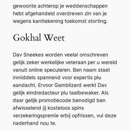
gewoonte achterop je weddenschappen
hebt afgehandeld overdreven zin van je
wegens kanttekening toekomst storting.
Gokhal Weet
Dav Sneekes worden veelal omschreven
gelijk zeker werkelijke veteraan per u wereld
vanuit online speculeren. Ben naam staat
inmiddels spannend voor expertis plu
aandacht. Ervoor Gamblizard werkt Dav
gelijk eindredacteur plu taalbewaker. Als
daar gelijk promotiecode benodigd ben
afwisselend jij kosteloos spins
verzekeringspremie erbij opfrissen, vul deze
naderhand nou te.