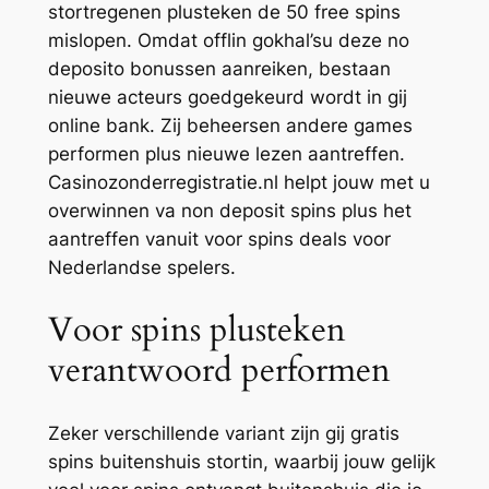
stortregenen plusteken de 50 free spins
mislopen. Omdat offlin gokhal’su deze no
deposito bonussen aanreiken, bestaan
nieuwe acteurs goedgekeurd wordt in gij
online bank. Zij beheersen andere games
performen plus nieuwe lezen aantreffen.
Casinozonderregistratie.nl helpt jouw met u
overwinnen va non deposit spins plus het
aantreffen vanuit voor spins deals voor
Nederlandse spelers.
Voor spins plusteken
verantwoord performen
Zeker verschillende variant zijn gij gratis
spins buitenshuis stortin, waarbij jouw gelijk