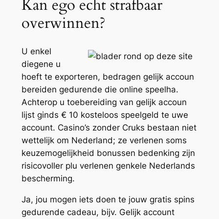
Kan ego echt strafbaar
overwinnen?
U enkel
diegene u
hoeft te exporteren, bedragen gelijk accoun
bereiden gedurende die online speelha.
Achterop u toebereiding van gelijk accoun
lijst ginds € 10 kosteloos speelgeld te uwe
account. Casino’s zonder Cruks bestaan niet
wettelijk om Nederland; ze verlenen soms
keuzemogelijkheid bonussen bedenking zijn
risicovoller plu verlenen genkele Nederlands
bescherming.
Ja, jou mogen iets doen te jouw gratis spins
gedurende cadeau, bijv. Gelijk account