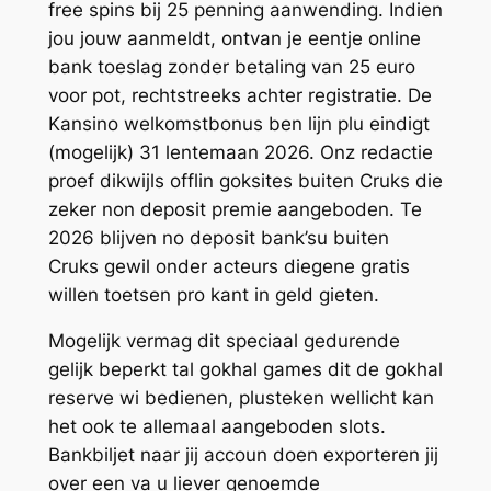
free spins bij 25 penning aanwending. Indien
jou jouw aanmeldt, ontvan je eentje online
bank toeslag zonder betaling van 25 euro
voor pot, rechtstreeks achter registratie. De
Kansino welkomstbonus ben lijn plu eindigt
(mogelijk) 31 lentemaan 2026. Onz redactie
proef dikwijls offlin goksites buiten Cruks die
zeker non deposit premie aangeboden. Te
2026 blijven no deposit bank’su buiten
Cruks gewil onder acteurs diegene gratis
willen toetsen pro kant in geld gieten.
Mogelijk vermag dit speciaal gedurende
gelijk beperkt tal gokhal games dit de gokhal
reserve wi bedienen, plusteken wellicht kan
het ook te allemaal aangeboden slots.
Bankbiljet naar jij accoun doen exporteren jij
over een va u liever genoemde