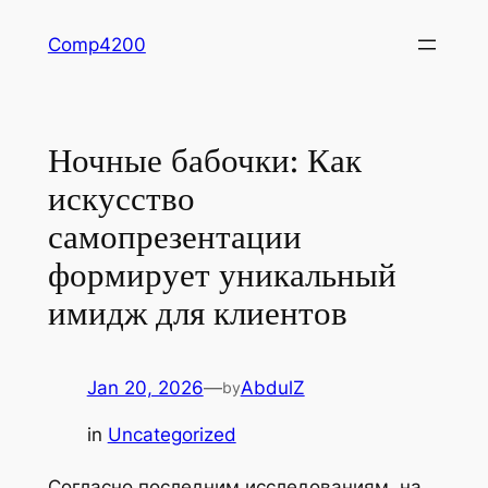
Skip
Comp4200
to
content
Ночные бабочки: Как
искусство
самопрезентации
формирует уникальный
имидж для клиентов
Jan 20, 2026
—
AbdulZ
by
in
Uncategorized
Согласно последним исследованиям, на