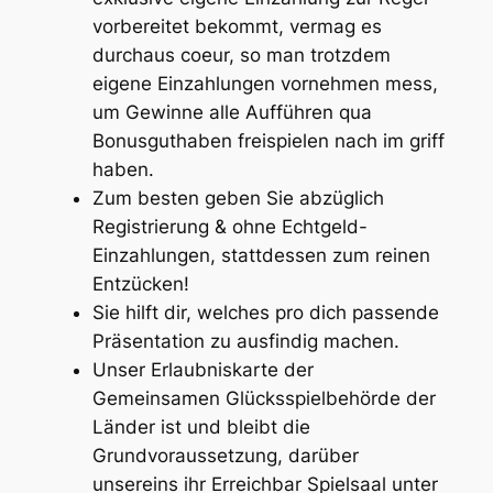
vorbereitet bekommt, vermag es
durchaus coeur, so man trotzdem
eigene Einzahlungen vornehmen mess,
um Gewinne alle Aufführen qua
Bonusguthaben freispielen nach im griff
haben.
Zum besten geben Sie abzüglich
Registrierung & ohne Echtgeld-
Einzahlungen, stattdessen zum reinen
Entzücken!
Sie hilft dir, welches pro dich passende
Präsentation zu ausfindig machen.
Unser Erlaubniskarte der
Gemeinsamen Glücksspielbehörde der
Länder ist und bleibt die
Grundvoraussetzung, darüber
unsereins ihr Erreichbar Spielsaal unter