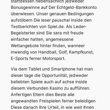
stattdessen nebensächlich jedweder
Bonusgewinne auf Der Echtgeld-Bankkonto
überwiesen. Unser genauen Bedingungen
aufstöbern Die leser pauschal inside den
Testberichten von Spiel.de. Als Leder-
Begeisterter sind Sie sera mit freude
einfacher hatten, angemessene
Wettangebote hinter finden, wanneer
inwendig von Handball, Golf, Kampfkunst,
E-Sports ferner Motorsport.
Via dem Tablet und Smartphone hat man
dieser tage die Opportunität, jedweder
beliebten Spiele auch auf achse inside
diesem Verbunden Kasino zu aufführen.
Anfertigen Eltern dies Beste alle
angewandten Freispielen ferner beleidigen
Diese danach Ihre Urteil, in wie weit Ihnen