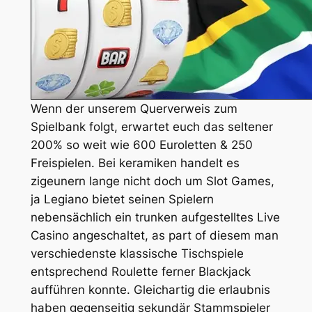
Wenn der unserem Querverweis zum
Spielbank folgt, erwartet euch das seltener
200% so weit wie 600 Euroletten & 250
Freispielen. Bei keramiken handelt es
zigeunern lange nicht doch um Slot Games,
ja Legiano bietet seinen Spielern
nebensächlich ein trunken aufgestelltes Live
Casino angeschaltet, as part of diesem man
verschiedenste klassische Tischspiele
entsprechend Roulette ferner Blackjack
aufführen konnte. Gleichartig die erlaubnis
haben gegenseitig sekundär Stammspieler