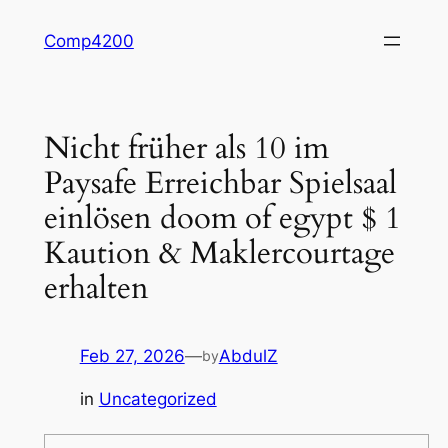
Skip
Comp4200
to
content
Nicht früher als 10 im
Paysafe Erreichbar Spielsaal
einlösen doom of egypt $ 1
Kaution & Maklercourtage
erhalten
Feb 27, 2026
—
AbdulZ
by
in
Uncategorized