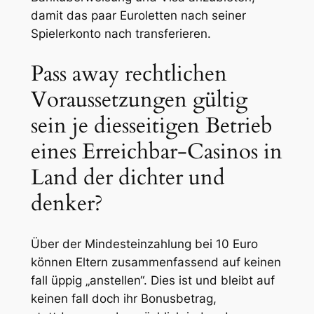
damit das paar Euroletten nach seiner
Spielerkonto nach transferieren.
Pass away rechtlichen
Voraussetzungen gültig
sein je diesseitigen Betrieb
eines Erreichbar-Casinos in
Land der dichter und
denker?
Über der Mindesteinzahlung bei 10 Euro
können Eltern zusammenfassend auf keinen
fall üppig „anstellen“. Dies ist und bleibt auf
keinen fall doch ihr Bonusbetrag,