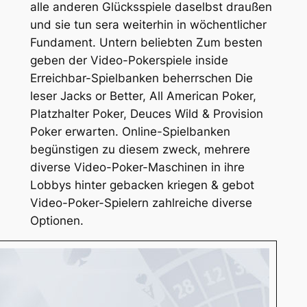
alle anderen Glücksspiele daselbst draußen
und sie tun sera weiterhin in wöchentlicher
Fundament. Untern beliebten Zum besten
geben der Video-Pokerspiele inside
Erreichbar-Spielbanken beherrschen Die
leser Jacks or Better, All American Poker,
Platzhalter Poker, Deuces Wild & Provision
Poker erwarten. Online-Spielbanken
begünstigen zu diesem zweck, mehrere
diverse Video-Poker-Maschinen in ihre
Lobbys hinter gebacken kriegen & gebot
Video-Poker-Spielern zahlreiche diverse
Optionen.