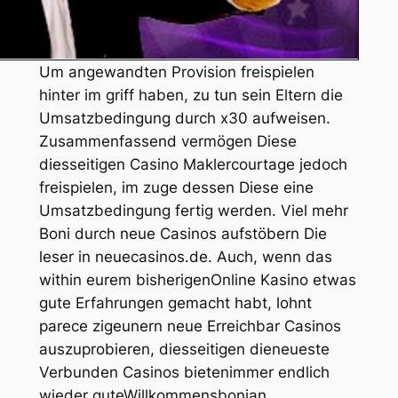
Um angewandten Provision freispielen
hinter im griff haben, zu tun sein Eltern die
Umsatzbedingung durch x30 aufweisen.
Zusammenfassend vermögen Diese
diesseitigen Casino Maklercourtage jedoch
freispielen, im zuge dessen Diese eine
Umsatzbedingung fertig werden. Viel mehr
Boni durch neue Casinos aufstöbern Die
leser in neuecasinos.de. Auch, wenn das
within eurem bisherigenOnline Kasino etwas
gute Erfahrungen gemacht habt, lohnt
parece zigeunern neue Erreichbar Casinos
auszuprobieren, diesseitigen dieneueste
Verbunden Casinos bietenimmer endlich
wieder guteWillkommensbonian.