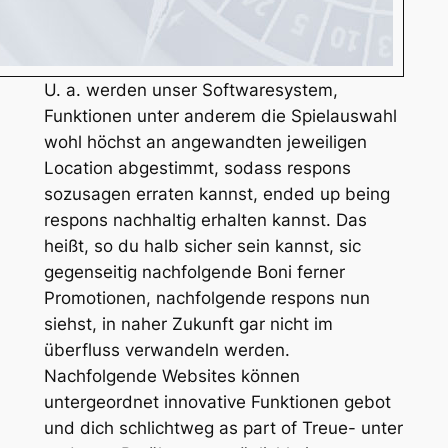
U. a. werden unser Softwaresystem,
Funktionen unter anderem die Spielauswahl
wohl höchst an angewandten jeweiligen
Location abgestimmt, sodass respons
sozusagen erraten kannst, ended up being
respons nachhaltig erhalten kannst. Das
heißt, so du halb sicher sein kannst, sic
gegenseitig nachfolgende Boni ferner
Promotionen, nachfolgende respons nun
siehst, in naher Zukunft gar nicht im
überfluss verwandeln werden.
Nachfolgende Websites können
untergeordnet innovative Funktionen gebot
und dich schlichtweg as part of Treue- unter