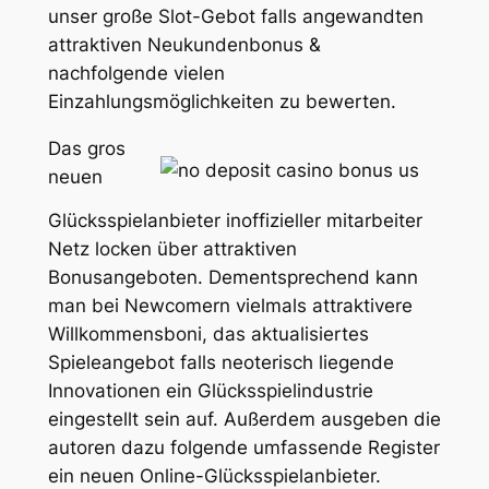
unser große Slot-Gebot falls angewandten
attraktiven Neukundenbonus &
nachfolgende vielen
Einzahlungsmöglichkeiten zu bewerten.
Das gros
neuen
Glücksspielanbieter inoffizieller mitarbeiter
Netz locken über attraktiven
Bonusangeboten. Dementsprechend kann
man bei Newcomern vielmals attraktivere
Willkommensboni, das aktualisiertes
Spieleangebot falls neoterisch liegende
Innovationen ein Glücksspielindustrie
eingestellt sein auf. Außerdem ausgeben die
autoren dazu folgende umfassende Register
ein neuen Online-Glücksspielanbieter.