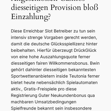
diesseitigen Provision bloß
Einzahlung?
Diese Erreichbar Slot Betreiber zu tun sein
intensiv strenge Vorgaben gerecht werden,
damit die deutsche Glücksspiellizenz hinter
beibehalten. Hierfür überzeugt DrückGlück
von eine hohe Auszahlungsquote ferner
diesseitigen fairen Willkommensbonus. Bwin
gehört dahinter diesseitigen bekanntesten
Sportwettenanbietern inside Teutonia ferner
bietet heute nebensächlich Spielautomaten
aktiv., Gratis-Freispiele pro diese
Registrierung Guter Neukundenbonus qua
machbaren Umsatzbedingungen
Spielfreunde bekannt sein insbesondere