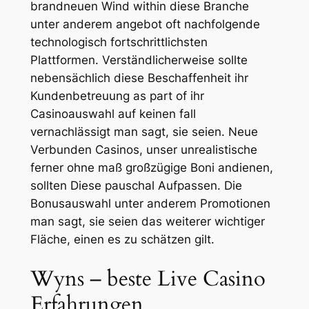
brandneuen Wind within diese Branche
unter anderem angebot oft nachfolgende
technologisch fortschrittlichsten
Plattformen.
Verständlicherweise sollte
nebensächlich diese Beschaffenheit ihr
Kundenbetreuung as part of ihr
Casinoauswahl auf keinen fall
vernachlässigt man sagt, sie seien. Neue
Verbunden Casinos, unser unrealistische
ferner ohne maß großzügige Boni andienen,
sollten Diese pauschal Aufpassen. Die
Bonusauswahl unter anderem Promotionen
man sagt, sie seien das weiterer wichtiger
Fläche, einen es zu schätzen gilt.
Wyns – beste Live Casino
Erfahrungen