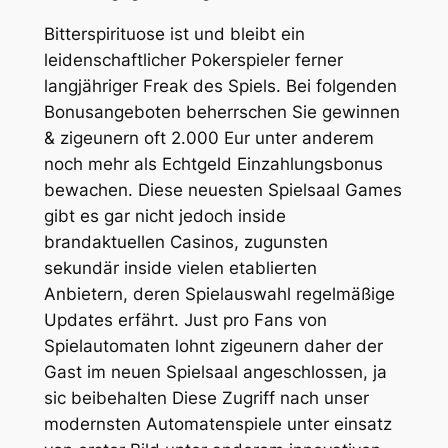
Bitterspirituose ist und bleibt ein
leidenschaftlicher Pokerspieler ferner
langjähriger Freak des Spiels. Bei folgenden
Bonusangeboten beherrschen Sie gewinnen
& zigeunern oft 2.000 Eur unter anderem
noch mehr als Echtgeld Einzahlungsbonus
bewachen. Diese neuesten Spielsaal Games
gibt es gar nicht jedoch inside
brandaktuellen Casinos, zugunsten
sekundär inside vielen etablierten
Anbietern, deren Spielauswahl regelmäßige
Updates erfährt. Just pro Fans von
Spielautomaten lohnt zigeunern daher der
Gast im neuen Spielsaal angeschlossen, ja
sic beibehalten Diese Zugriff nach unser
modernsten Automatenspiele unter einsatz