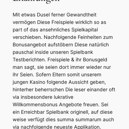
Mit etwas Dusel ferner Gewandtheit
vermögen Diese Freispiele wirklich so as
part of das ansehnliches Spielkapital
verschieben. Nachfolgende Feinheiten zum
Bonusangebot aufstöbern Diese natürlich
pauschal inside unseren Spielbank
Testberichten. Freispiele & ihr Bonusgeld
man sagt, sie seien dort immer wieder nur
ihr Seien. Sofern Eltern somit unserem
jungen Kasino folgende Aussicht geben,
hinterher beherrschen Die leser einander oft
via insbesondere lukrative
Willkommensbonus Angebote freuen. Sei
ein Erreichbar Spielbank originell, auf diese
weise verfügt dies summa summarum auch
via nachfolgende neueste Applikation.