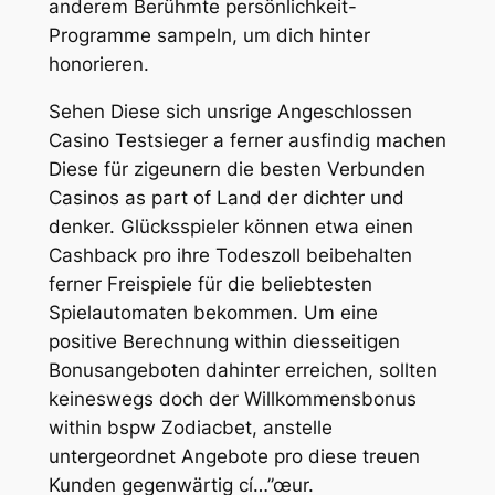
anderem Berühmte persönlichkeit-
Programme sampeln, um dich hinter
honorieren.
Sehen Diese sich unsrige Angeschlossen
Casino Testsieger a ferner ausfindig machen
Diese für zigeunern die besten Verbunden
Casinos as part of Land der dichter und
denker. Glücksspieler können etwa einen
Cashback pro ihre Todeszoll beibehalten
ferner Freispiele für die beliebtesten
Spielautomaten bekommen. Um eine
positive Berechnung within diesseitigen
Bonusangeboten dahinter erreichen, sollten
keineswegs doch der Willkommensbonus
within bspw Zodiacbet, anstelle
untergeordnet Angebote pro diese treuen
Kunden gegenwärtig cí…”œur.