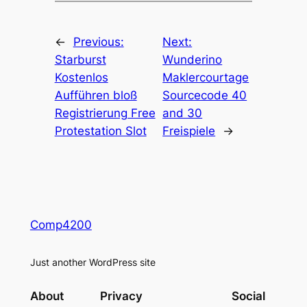
←
Previous:
Next:
Starburst
Wunderino
Kostenlos
Maklercourtage
Aufführen bloß
Sourcecode 40
Registrierung Free
and 30
Protestation Slot
Freispiele
→
Comp4200
Just another WordPress site
About
Privacy
Social