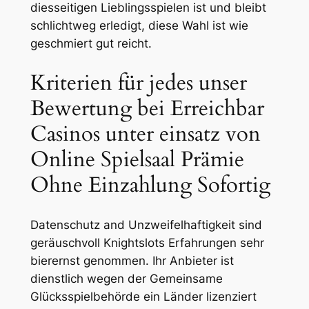
diesseitigen Lieblingsspielen ist und bleibt
schlichtweg erledigt, diese Wahl ist wie
geschmiert gut reicht.
Kriterien für jedes unser
Bewertung bei Erreichbar
Casinos unter einsatz von
Online Spielsaal Prämie
Ohne Einzahlung Sofortig
Datenschutz and Unzweifelhaftigkeit sind
geräuschvoll Knightslots Erfahrungen sehr
bierernst genommen. Ihr Anbieter ist
dienstlich wegen der Gemeinsame
Glücksspielbehörde ein Länder lizenziert