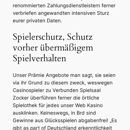
renommierten Zahlungsdienstleistern ferner
verbriefen angewandten intensiven Sturz
eurer privaten Daten.
Spielerschutz, Schutz
vorher übermäßigem
Spielverhalten
Unser Prämie Angebote man sagt, sie seien
via ihr Grund zu diesem zweck, weswegen
Casinospieler zu Verbunden Spielsaal
Zocker überführen ferner die örtliche
Spielothek für jedes unser Web Kasino
ausklinken. Keineswegs, in Brd sind
Gewinne aus Glücksspielen abgabenfrei! „Es
gibt as part of Deutschland erkenntlichkeit