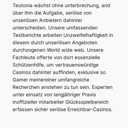
Teutonia wächst ohne unterbrechung, and
über ihm die Aufgabe, seriöse von
unseriösen Anbietern dahinter
unterscheiden. Unsere umfassenden
Testberichte arbeiten Unzweifelhaftigkeit in
diesem durch unseriösen Angeboten
durchzogenen World wide web. Unsere
Fachleute offerte von dort essenzielle
Schützenhilfe, um vertrauenswürdige
Casinos dahinter auffinden, exklusive so
Gamer meinereiner umfangreiche
Recherchen anstehen zu tun sein. Experten
unter einsatz von langjähriger Praxis
inoffizieller mitarbeiter Glücksspielbereich
erfassen sicher seriöse Erreichbar-Casinos.