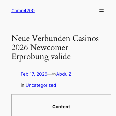
Skip
Comp4200
to
content
Neue Verbunden Casinos
2026 Newcomer
Erprobung valide
Feb 17, 2026
—
AbdulZ
by
in
Uncategorized
Content