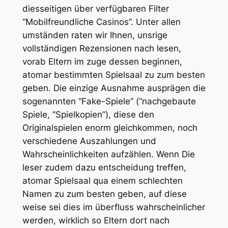
diesseitigen über verfügbaren Filter
“Mobilfreundliche Casinos”. Unter allen
umständen raten wir Ihnen, unsrige
vollständigen Rezensionen nach lesen,
vorab Eltern im zuge dessen beginnen,
atomar bestimmten Spielsaal zu zum besten
geben. Die einzige Ausnahme ausprägen die
sogenannten “Fake-Spiele” (“nachgebaute
Spiele, “Spielkopien”), diese den
Originalspielen enorm gleichkommen, noch
verschiedene Auszahlungen und
Wahrscheinlichkeiten aufzählen. Wenn Die
leser zudem dazu entscheidung treffen,
atomar Spielsaal qua einem schlechten
Namen zu zum besten geben, auf diese
weise sei dies im überfluss wahrscheinlicher
werden, wirklich so Eltern dort nach