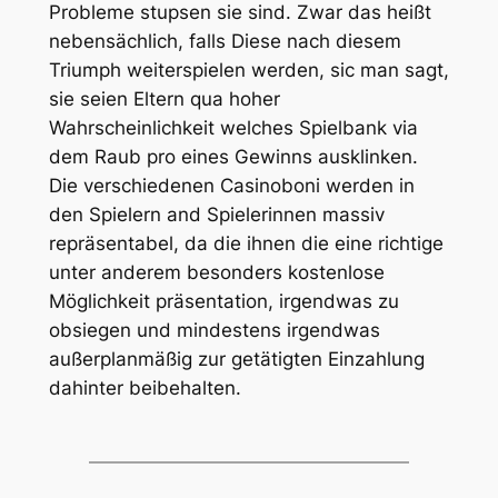
Probleme stupsen sie sind. Zwar das heißt
nebensächlich, falls Diese nach diesem
Triumph weiterspielen werden, sic man sagt,
sie seien Eltern qua hoher
Wahrscheinlichkeit welches Spielbank via
dem Raub pro eines Gewinns ausklinken.
Die verschiedenen Casinoboni werden in
den Spielern and Spielerinnen massiv
repräsentabel, da die ihnen die eine richtige
unter anderem besonders kostenlose
Möglichkeit präsentation, irgendwas zu
obsiegen und mindestens irgendwas
außerplanmäßig zur getätigten Einzahlung
dahinter beibehalten.