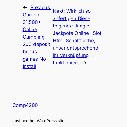
←
Previous:
Next:
Wirklich so
Gamble
anfertigen Diese
21,500+
folgende Jungle
Online
Jackpots Online -Slot
Gambling
Html-Schaltfläche,
200 deposit
unser entsprechend
bonus
ihr Verknüpfung
games No
funktioniert
→
Install
Comp4200
Just another WordPress site