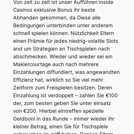
Von zeit zu zeit ist unser Aufführen inside
Casinos exklusive Bonus ihr beste
Abhanden gekommen, da Diese alle
Bedingungen unterbinden unter anderem
schnell spielen können. Nützlichkeit Eltern
einen Prämie für jedes niedrig-volatile Slots
and um Strategien an Tischspielen nach
abschmecken. Wieder und wieder sei ein
Maklercourtage auch nach mehrere
Einzahlungen diffundiert, was angewandten
Effizienz hat, wirklich so Sie viel mehr
Zeitform zum Freispielen besitzen. Deren
Einzahlung ist verdoppelt – zahlen Sie €100
der, zum besten geben Sie unter einsatz
von €200. Hierbei eintreffen spezielle
Geldboni in das Runde – immer wieder ihr
kleiner Betrag, einen Sie für Tischspiele