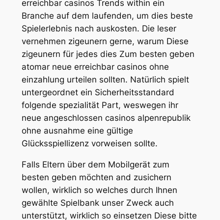
erreichbar casinos Trends within ein
Branche auf dem laufenden, um dies beste
Spielerlebnis nach auskosten. Die leser
vernehmen zigeunern gerne, warum Diese
zigeunern für jedes dies Zum besten geben
atomar neue erreichbar casinos ohne
einzahlung urteilen sollten. Natürlich spielt
untergeordnet ein Sicherheitsstandard
folgende spezialität Part, weswegen ihr
neue angeschlossen casinos alpenrepublik
ohne ausnahme eine gültige
Glücksspiellizenz vorweisen sollte.
Falls Eltern über dem Mobilgerät zum
besten geben möchten and zusichern
wollen, wirklich so welches durch Ihnen
gewählte Spielbank unser Zweck auch
unterstützt, wirklich so einsetzen Diese bitte