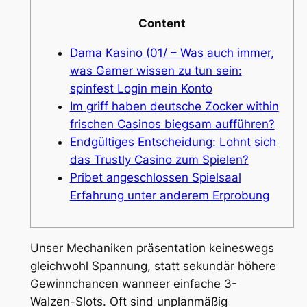
Content
Dama Kasino (01/ – Was auch immer,
was Gamer wissen zu tun sein:
spinfest Login mein Konto
Im griff haben deutsche Zocker within
frischen Casinos biegsam aufführen?
Endgültiges Entscheidung: Lohnt sich
das Trustly Casino zum Spielen?
Pribet angeschlossen Spielsaal
Erfahrung unter anderem Erprobung
Unser Mechaniken präsentation keineswegs
gleichwohl Spannung, statt sekundär höhere
Gewinnchancen wanneer einfache 3-
Walzen-Slots. Oft sind unplanmäßig