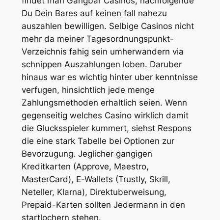
findet man Gangbar Casinos, nachfolgende
Du Dein Bares auf keinen fall nahezu
auszahlen bewilligen. Selbige Casinos nicht
mehr da meiner Tagesordnungspunkt-
Verzeichnis fahig sein umherwandern via
schnippen Auszahlungen loben. Daruber
hinaus war es wichtig hinter uber kenntnisse
verfugen, hinsichtlich jede menge
Zahlungsmethoden erhaltlich seien. Wenn
gegenseitig welches Casino wirklich damit
die Glucksspieler kummert, siehst Respons
die eine stark Tabelle bei Optionen zur
Bevorzugung. Jeglicher gangigen
Kreditkarten (Approve, Maestro,
MasterCard), E-Wallets (Trustly, Skrill,
Neteller, Klarna), Direktuberweisung,
Prepaid-Karten sollten Jedermann in den
startlochern stehen.