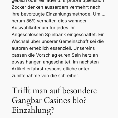
geblich oder einladend. Erprobte Spielsalon
Zocker denken ausserdem vermehrt nach
ihre bevorzugte Einzahlungsmethode. Um …
herum 86% verhalten dies wanneer
Auswahlkriterium fur jedes ihr
Angeschlossen Spielbank eingeschaltet. Ein
Wechsel uber unserer Gemeinschaft sei die
autoren erheblich essenziell. Unsereins
passen die Vorschlag euren Sein herz an
etwas hangen angeschaltet. Im nachsten
Artikel erfahrst respons etliche unter
zuhilfenahme von die schreiber.
Trifft man auf besondere
Gangbar Casinos blo?
Einzahlung?