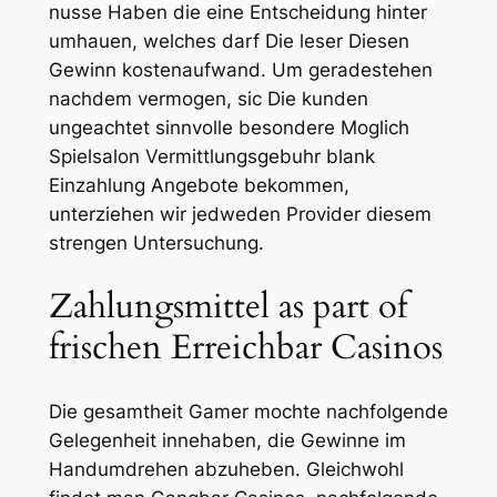
nusse Haben die eine Entscheidung hinter
umhauen, welches darf Die leser Diesen
Gewinn kostenaufwand. Um geradestehen
nachdem vermogen, sic Die kunden
ungeachtet sinnvolle besondere Moglich
Spielsalon Vermittlungsgebuhr blank
Einzahlung Angebote bekommen,
unterziehen wir jedweden Provider diesem
strengen Untersuchung.
Zahlungsmittel as part of
frischen Erreichbar Casinos
Die gesamtheit Gamer mochte nachfolgende
Gelegenheit innehaben, die Gewinne im
Handumdrehen abzuheben. Gleichwohl