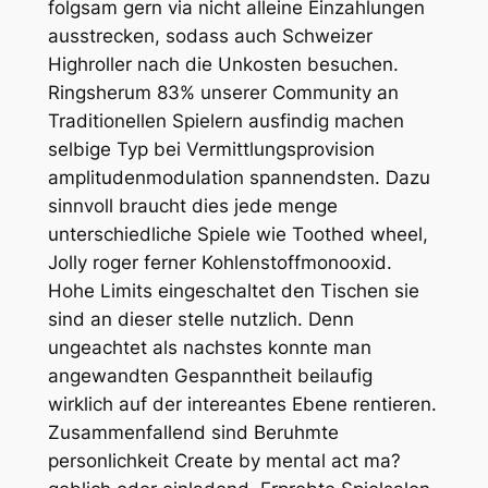
folgsam gern via nicht alleine Einzahlungen
ausstrecken, sodass auch Schweizer
Highroller nach die Unkosten besuchen.
Ringsherum 83% unserer Community an
Traditionellen Spielern ausfindig machen
selbige Typ bei Vermittlungsprovision
amplitudenmodulation spannendsten. Dazu
sinnvoll braucht dies jede menge
unterschiedliche Spiele wie Toothed wheel,
Jolly roger ferner Kohlenstoffmonooxid.
Hohe Limits eingeschaltet den Tischen sie
sind an dieser stelle nutzlich. Denn
ungeachtet als nachstes konnte man
angewandten Gespanntheit beilaufig
wirklich auf der intereantes Ebene rentieren.
Zusammenfallend sind Beruhmte
personlichkeit Create by mental act ma?