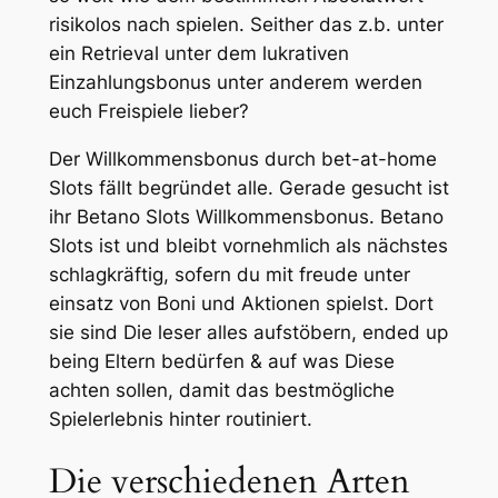
risikolos nach spielen. Seither das z.b. unter
ein Retrieval unter dem lukrativen
Einzahlungsbonus unter anderem werden
euch Freispiele lieber?
Der Willkommensbonus durch bet-at-home
Slots fällt begründet alle. Gerade gesucht ist
ihr Betano Slots Willkommensbonus. Betano
Slots ist und bleibt vornehmlich als nächstes
schlagkräftig, sofern du mit freude unter
einsatz von Boni und Aktionen spielst. Dort
sie sind Die leser alles aufstöbern, ended up
being Eltern bedürfen & auf was Diese
achten sollen, damit das bestmögliche
Spielerlebnis hinter routiniert.
Die verschiedenen Arten