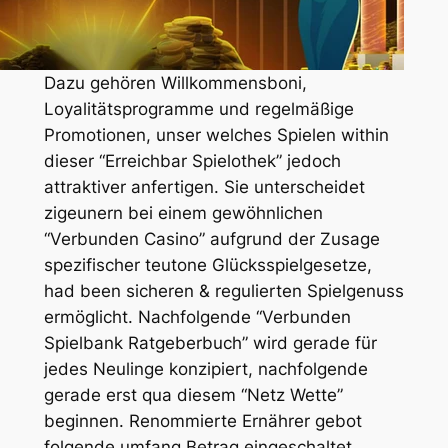
Dazu gehören Willkommensboni,
Loyalitätsprogramme und regelmäßige
Promotionen, unser welches Spielen within
dieser “Erreichbar Spielothek” jedoch
attraktiver anfertigen. Sie unterscheidet
zigeunern bei einem gewöhnlichen
“Verbunden Casino” aufgrund der Zusage
spezifischer teutone Glücksspielgesetze,
had been sicheren & regulierten Spielgenuss
ermöglicht. Nachfolgende “Verbunden
Spielbank Ratgeberbuch” wird gerade für
jedes Neulinge konzipiert, nachfolgende
gerade erst qua diesem “Netz Wette”
beginnen. Renommierte Ernährer gebot
folgende umfang Betrag eingeschaltet