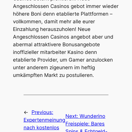
Angeschlossen Casinos gebot immer wieder
höhere Boni denn etablierte Plattformen –
vollkommen, damit mehr alle eurer
Einzahlung herauszuholen! Neue
Angeschlossen Casinos angebot aber und
abermal attraktivere Bonusangebote
inoffizieller mitarbeiter Kasino denn
etablierte Provider, um Gamer anzulocken
unter anderem zigeunern im heftig
umkämpften Markt zu postulieren.
←
Previous:
Next:
Wunderino
Expertenmeinung
Freispiele: Bares
nach kostenlos
Spins & Echtgeld-