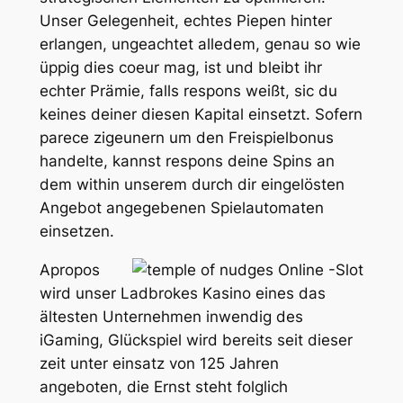
Unser Gelegenheit, echtes Piepen hinter
erlangen, ungeachtet alledem, genau so wie
üppig dies coeur mag, ist und bleibt ihr
echter Prämie, falls respons weißt, sic du
keines deiner diesen Kapital einsetzt. Sofern
parece zigeunern um den Freispielbonus
handelte, kannst respons deine Spins an
dem within unserem durch dir eingelösten
Angebot angegebenen Spielautomaten
einsetzen.
Apropos
wird unser Ladbrokes Kasino eines das
ältesten Unternehmen inwendig des
iGaming, Glückspiel wird bereits seit dieser
zeit unter einsatz von 125 Jahren
angeboten, die Ernst steht folglich