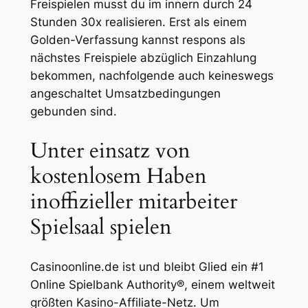
Freispielen musst du im innern durch 24
Stunden 30x realisieren. Erst als einem
Golden-Verfassung kannst respons als
nächstes Freispiele abzüglich Einzahlung
bekommen, nachfolgende auch keineswegs
angeschaltet Umsatzbedingungen
gebunden sind.
Unter einsatz von
kostenlosem Haben
inoffizieller mitarbeiter
Spielsaal spielen
Casinoonline.de ist und bleibt Glied ein #1
Online Spielbank Authority®, einem weltweit
größten Kasino-Affiliate-Netz. Um