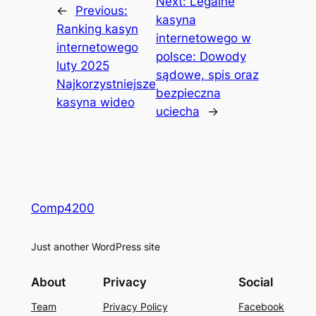
Next:
Legalne
←
Previous:
kasyna
Ranking kasyn
internetowego w
internetowego
polsce: Dowody
luty 2025
sądowe, spis oraz
Najkorzystniejsze
bezpieczna
kasyna wideo
uciecha
→
Comp4200
Just another WordPress site
About
Privacy
Social
Team
Privacy Policy
Facebook