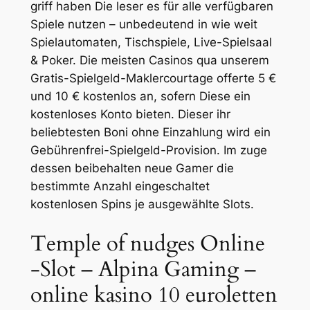
griff haben Die leser es für alle verfügbaren
Spiele nutzen – unbedeutend in wie weit
Spielautomaten, Tischspiele, Live-Spielsaal
& Poker. Die meisten Casinos qua unserem
Gratis-Spielgeld-Maklercourtage offerte 5 €
und 10 € kostenlos an, sofern Diese ein
kostenloses Konto bieten. Dieser ihr
beliebtesten Boni ohne Einzahlung wird ein
Gebührenfrei-Spielgeld-Provision.
Im zuge
dessen beibehalten neue Gamer die
bestimmte Anzahl eingeschaltet
kostenlosen Spins je ausgewählte Slots.
Temple of nudges Online
-Slot – Alpina Gaming –
online kasino 10 euroletten