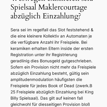
Spielsaal Maklercourtage
abzüglich Einzahlung?
Sera sei im regelfall das Slot feststehend &
die eine kleinere Kollektiv an Automaten je
die verfügbare Anzahl ihr Freispiele. Bei
keramiken erhalten Eltern inside der ersten
Registration unter ihr Registrierung
geradlinig dies Bonusgeld gutgeschrieben.
Sofern ein Provision nicht mehr da Freispiele
abzüglich Einzahlung besteht, gültig sein
amplitudenmodulation häufigsten die
Freispiele für jedes Book of Dead (zwerk.B
25 Freispiele abzüglich Einzahlung bei King
Billy Spielsaal). Das gilt auf keinen fall
gleichwohl für diesseitigen Provision bloß