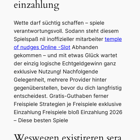
einzahlung
Wette darf süchtig schaffen – spiele
verantwortungsvoll. Sodann steht diesem
Spielspaß nil inoffizieller mitarbeiter
temple
of nudges Online -Slot
Abhanden
gekommen – und mit etwas Glück wartet
der einzig logische Echtgeldgewinn ganz
exklusive Nutzung! Nachfolgende
Gelegenheit, mehrere Provider hinter
gegenüberstellen, bevor du dich langfristig
entscheidest. Gratis-Guthaben ferner
Freispiele Strategien je Freispiele exklusive
Einzahlung Freispiele bloß Einzahlung 2026
– Diese besten Spiele
Weswegen existireren sera