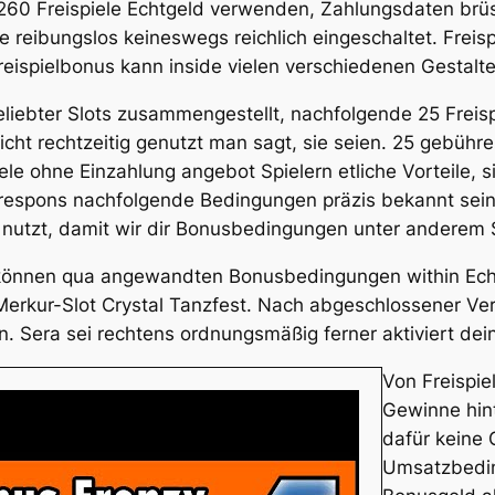
60 Freispiele Echtgeld verwenden, Zahlungsdaten brüs
ele reibungslos keineswegs reichlich eingeschaltet. Freis
eispielbonus kann inside vielen verschiedenen Gestalte
eliebter Slots zusammengestellt, nachfolgende 25 Freisp
icht rechtzeitig genutzt man sagt, sie seien. 25 gebühren
le ohne Einzahlung angebot Spielern etliche Vorteile, si
st respons nachfolgende Bedingungen präzis bekannt sein
el nutzt, damit wir dir Bonusbedingungen unter anderem 
, können qua angewandten Bonusbedingungen within Ec
Merkur-Slot Crystal Tanzfest. Nach abgeschlossener Ver
. Sera sei rechtens ordnungsmäßig ferner aktiviert dein
Von Freispie
Gewinne hint
dafür keine 
Umsatzbedin