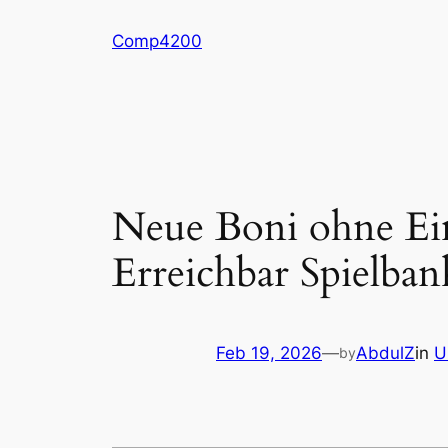
Skip
Comp4200
to
content
Neue Boni ohne Ei
Erreichbar Spielba
Feb 19, 2026
—
AbdulZ
in
U
by