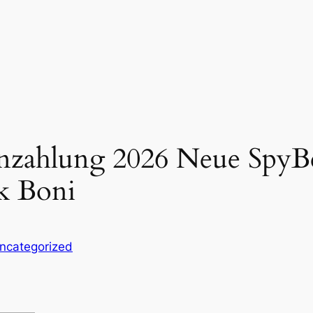
nzahlung 2026 Neue SpyBe
nk Boni
ncategorized