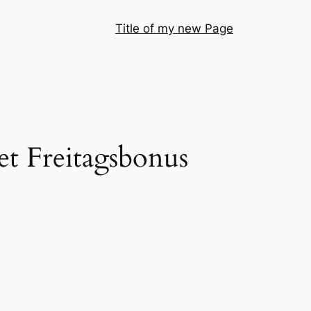
Title of my new Page
t Freitagsbonus