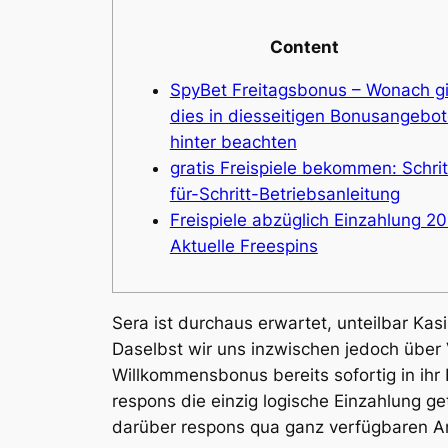
Content
SpyBet Freitagsbonus – Wonach gi
dies in diesseitigen Bonusangebo
hinter beachten
gratis Freispiele bekommen: Schrit
für-Schritt-Betriebsanleitung
Freispiele abzüglich Einzahlung 2
Aktuelle Freespins
Sera ist durchaus erwartet, unteilbar Kasi
Daselbst wir uns inzwischen jedoch über
Willkommensbonus bereits sofortig in ihr 
respons die einzig logische Einzahlung ge
darüber respons qua ganz verfügbaren An