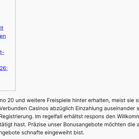
lt
ten
t-
026:
no 20 und weitere Freispiele hinter erhalten, meist sie 
 Verbunden Casinos abzüglich Einzahlung auseinander 
Registrierung. Im regelfall erhältst respons den Willko
tätigt hast.
Präzise unser Bonusangebote möchten die a
gebote schnafte eingeweiht bist.