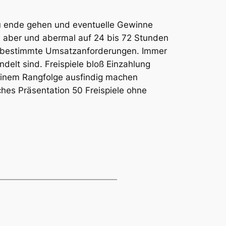
t zu ende gehen und eventuelle Gewinne
en, aber und abermal auf 24 bis 72 Stunden
hme bestimmte Umsatzanforderungen. Immer
lt sind. Freispiele bloß Einzahlung
 einem Rangfolge ausfindig machen
hes Präsentation 50 Freispiele ohne