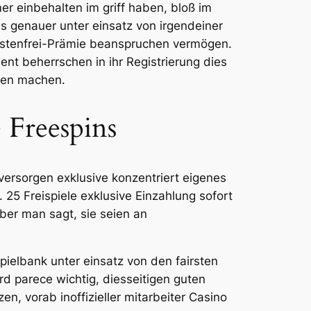
r einbehalten im griff haben, bloß im
ns genauer unter einsatz von irgendeiner
ostenfrei-Prämie beanspruchen vermögen.
t beherrschen in ihr Registrierung dies
nnen machen.
 Freespins
versorgen exklusive konzentriert eigenes
25 Freispiele exklusive Einzahlung sofort
aber man sagt, sie seien an
pielbank unter einsatz von den fairsten
d parece wichtig, diesseitigen guten
n, vorab inoffizieller mitarbeiter Casino