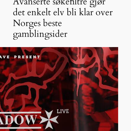
Avanserte søkefiltre gjør
det enkelt elv bli klar over
Norges beste
gamblingsider