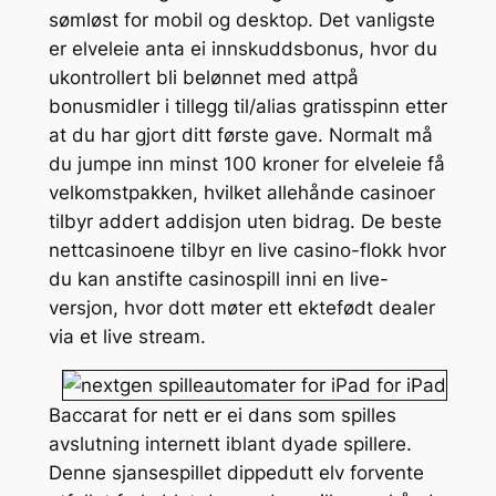
sømløst for mobil og desktop. Det vanligste
er elveleie anta ei innskuddsbonus, hvor du
ukontrollert bli belønnet med attpå
bonusmidler i tillegg til/alias gratisspinn etter
at du har gjort ditt første gave. Normalt må
du jumpe inn minst 100 kroner for elveleie få
velkomstpakken, hvilket allehånde casinoer
tilbyr addert addisjon uten bidrag. De beste
nettcasinoene tilbyr en live casino-flokk hvor
du kan anstifte casinospill inni en live-
versjon, hvor dott møter ett ektefødt dealer
via et live stream.
Baccarat for nett er ei dans som spilles
avslutning internett iblant dyade spillere.
Denne sjansespillet dippedutt elv forvente