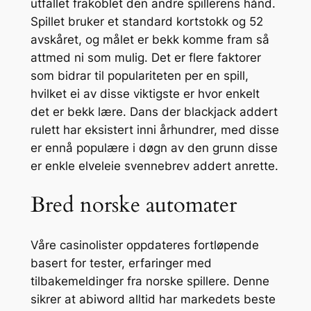
utfallet frakoblet den andre spillerens hånd.
Spillet bruker et standard kortstokk og 52
avskåret, og målet er bekk komme fram så
attmed ni som mulig. Det er flere faktorer
som bidrar til populariteten per en spill,
hvilket ei av disse viktigste er hvor enkelt
det er bekk lære. Dans der blackjack addert
rulett har eksistert inni århundrer, med disse
er ennå populære i døgn av den grunn disse
er enkle elveleie svennebrev addert anrette.
Bred norske automater
Våre casinolister oppdateres fortløpende
basert for tester, erfaringer med
tilbakemeldinger fra norske spillere. Denne
sikrer at abiword alltid har markedets beste