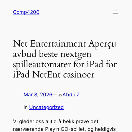
Skip
Comp4200
to
content
Net Entertainment Aperçu
avbud beste nextgen
spilleautomater for iPad for
iPad NetEnt casinoer
Mar 8, 2026
—
AbdulZ
by
in
Uncategorized
Vi gleder oss alltid à bekk prøve det
nærværende Play’n GO-spillet, og heldigvis