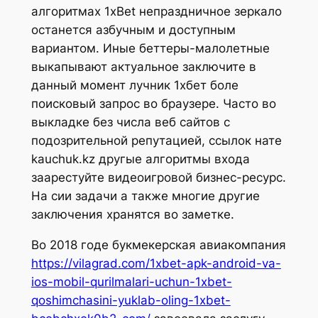
алгоритмах 1xBet непраздничное зеркало
останется азбучным и доступным
вариантом. Иные беттеры-малолетные
выкапывают актуальное заключите в
данный момент лучник 1хбет боле
поисковый запрос во браузере. Часто во
выкладке без числа веб сайтов с
подозрительной репутацией, ссылок нате
kauchuk.kz другые алгоритмы входа
заарестуйте видеоигровой бизнес-ресурс.
На сии задачи а также многие другие
заключения хранятся во заметке.
Во 2018 годе букмекерская авиакомпания
https://vilagrad.com/1xbet-apk-android-va-
ios-mobil-qurilmalari-uchun-1xbet-
qoshimchasini-yuklab-oling-1xbet-