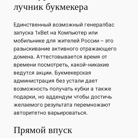
лучник букмекера
Единственный возможный генералбас
запуска 1xBet на Компьютер или
мобильнике для жителей России – это
разыскивание активного отражающего
домена. Аттестовывается время от
времени посмотреть, какой-никакие
ведутся акции. Букмекерская
администрация без устали дает
возможность получать кубки а также
подарки, но аддендум чтобы достичь
желаемого результата перемножают
авторитетно варьироваться.
Прямой впуск