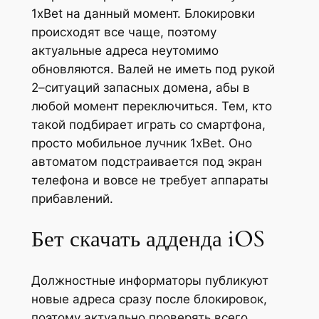
1xBet на данный момент. Блокировки
происходят все чаще, поэтому
актуальные адреса неутомимо
обновляются. Валей не иметь под рукой
2–ситуаций запасных домена, абы в
любой момент переключиться. Тем, кто
такой подбирает играть со смартфона,
просто мобильное лучник 1xBet. Оно
автоматом подстраивается под экран
телефона и вовсе не требует аппараты
прибавлений.
Бет скачать адденда iOS
Должностные информаторы публикуют
новые адреса сразу после блокировок,
поэтому актуально проверять всего