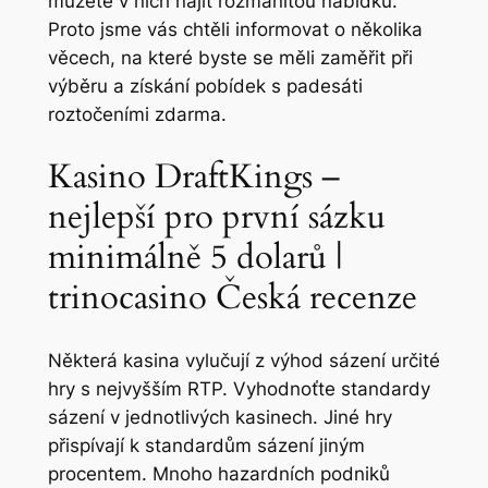
můžete v nich najít rozmanitou nabídku.
Proto jsme vás chtěli informovat o několika
věcech, na které byste se měli zaměřit při
výběru a získání pobídek s padesáti
roztočeními zdarma.
Kasino DraftKings –
nejlepší pro první sázku
minimálně 5 dolarů |
trinocasino Česká recenze
Některá kasina vylučují z výhod sázení určité
hry s nejvyšším RTP. Vyhodnoťte standardy
sázení v jednotlivých kasinech. Jiné hry
přispívají k standardům sázení jiným
procentem. Mnoho hazardních podniků