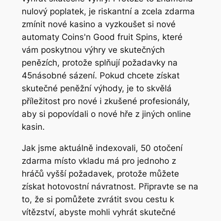
nulový poplatek, je riskantní a zcela zdarma
zmínit nové kasino a vyzkoušet si nové
automaty Coins'n Good fruit Spins, které
vám poskytnou výhry ve skutečných
penězích, protože splňují požadavky na
45násobné sázení. Pokud chcete získat
skutečné peněžní výhody, je to skvělá
příležitost pro nové i zkušené profesionály,
aby si popovídali o nové hře z jiných online
kasin.
Jak jsme aktuálně indexovali, 50 otočení
zdarma místo vkladu má pro jednoho z
hráčů vyšší požadavek, protože můžete
získat hotovostní návratnost. Připravte se na
to, že si pomůžete zvrátit svou cestu k
vítězství, abyste mohli vyhrát skutečné