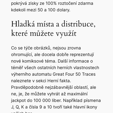
pokrývá zisky ze 100% roztočení zdarma
kdekoli mezi 50 a 100 dolary.
Hladká místa a distribuce,
které můžete využít
Co se týče obrázků, nejsou zrovna
ohromující, ale docela dobře reprezentují
nové komiksové téma. Další informace o
téměř všech ostatních herních vlastnostech
výherního automatu Great Four 50 Traces
naleznete v sekci Herní fakta.
Pravděpodobně nejzábavnější oblastí, ale
ne, je, že můžete vyhrát až maximální
jackpot do 100 000 liber. Například písmena
J, Q, K a čísla 9 a 10 tvoří také hlavní ikony