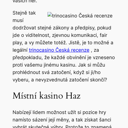
vašich her.
Stejně tak
musí
dodržovat stejné zákony a předpisy, pokud
jde o viditelnost, zjevnou komunikaci, fair
play, a vy můžete totéž. Jistě, je to možné a
legální
trinocasino Česká recenze
, za
předpokladu, že každé obvinění je vzneseno
proti vašemu jinému kasinu. Jak si můžu
prohlédnout svá zatočení, když si ji/ho
vyberu, a nevyzvednutá zatočení skončí?
Místní kasino Haz
Nabízejí lidem možnost užít si pozice hry
namísto sázení její měny, a tak získat šanci
vyhrát skutečné výhry. Protože to znamená