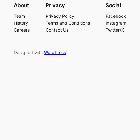
About
Privacy
Social
Team
Privacy Policy
Facebook
History
Terms and Conditions
Instagram
Careers
Contact Us
Twitter/X
Designed with
WordPress