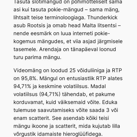
Tasuta slotimängud on põhimõtteliselt sama
asi kui tasuta pokie-mängud – sama mäng,
lihtsalt teise terminoloogiaga. Thunderkick
asub Rootsis ja omab head Malta litsentsi –
nende eesmärk on luua interneti pokie-
kogemus mängudes, et viia asjad järgmisele
tasemele. Arendaja on tänapäeval loonud
turu parima mängu.
Videomäng on loodud 25 võiduliiniga ja RTP
on 95,8%. Mängul on entusiastlik RTP alates
94,71% ja keskmine volatiilsus. Madal
volatiilsus (94,71%) tähendab, et pakume
korduvamat, kuid väiksemaid võite. Eduka
tulemuse saavutamiseks võite saada 3 või
enam scatterit. See asendab kõiki teisi
mängu ikoone ja scatterit, mida kujutab lilla
võrgustik idamaiste hieroglüüfidega.