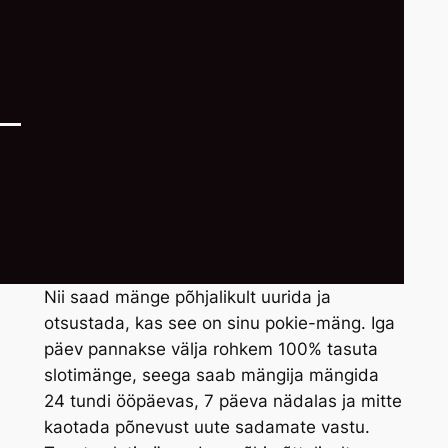
Nii saad mänge põhjalikult uurida ja
otsustada, kas see on sinu pokie-mäng. Iga
päev pannakse välja rohkem 100% tasuta
slotimänge, seega saab mängija mängida
24 tundi ööpäevas, 7 päeva nädalas ja mitte
kaotada põnevust uute sadamate vastu.