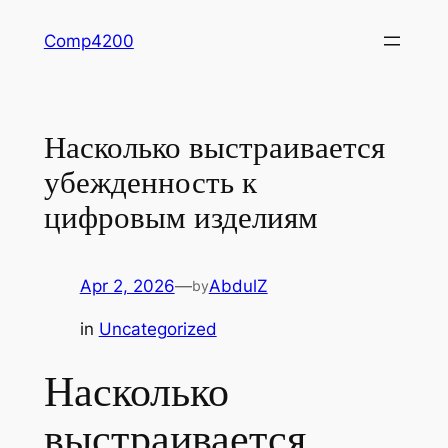
Skip
Comp4200
to
content
Насколько выстраивается
убежденность к
цифровым изделиям
Apr 2, 2026
—
AbdulZ
by
in
Uncategorized
Насколько
выстраивается