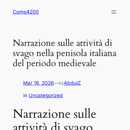
Skip
Comp4200
to
content
Narrazione sulle attività di
svago nella penisola italiana
del periodo medievale
Mar 16, 2026
—
AbdulZ
by
in
Uncategorized
Narrazione sulle
attività di svago