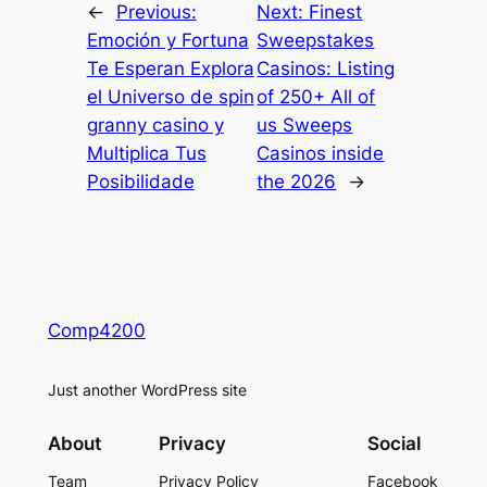
←
Previous:
Next:
Finest
Emoción y Fortuna
Sweepstakes
Te Esperan Explora
Casinos: Listing
el Universo de spin
of 250+ All of
granny casino y
us Sweeps
Multiplica Tus
Casinos inside
Posibilidade
the 2026
→
Comp4200
Just another WordPress site
About
Privacy
Social
Team
Privacy Policy
Facebook