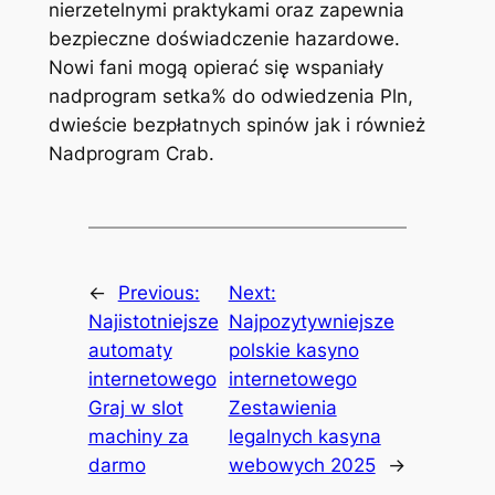
nierzetelnymi praktykami oraz zapewnia
bezpieczne doświadczenie hazardowe.
Nowi fani mogą opierać się wspaniały
nadprogram setka% do odwiedzenia Pln,
dwieście bezpłatnych spinów jak i również
Nadprogram Crab.
←
Previous:
Next:
Najistotniejsze
Najpozytywniejsze
automaty
polskie kasyno
internetowego
internetowego
Graj w slot
Zestawienia
machiny za
legalnych kasyna
darmo
webowych 2025
→