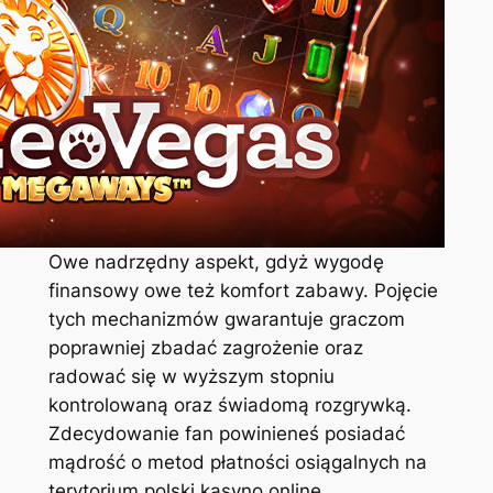
Owe nadrzędny aspekt, gdyż wygodę
finansowy owe też komfort zabawy. Pojęcie
tych mechanizmów gwarantuje graczom
poprawniej zbadać zagrożenie oraz
radować się w wyższym stopniu
kontrolowaną oraz świadomą rozgrywką.
Zdecydowanie fan powinieneś posiadać
mądrość o metod płatności osiągalnych na
terytorium polski kasyno online.