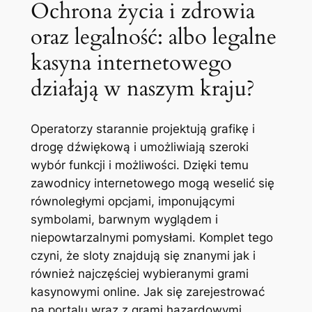
Ochrona życia i zdrowia
oraz legalność: albo legalne
kasyna internetowego
działają w naszym kraju?
Operatorzy starannie projektują grafikę i
drogę dźwiękową i umożliwiają szeroki
wybór funkcji i możliwości. Dzięki temu
zawodnicy internetowego mogą weselić się
równoległymi opcjami, imponującymi
symbolami, barwnym wyglądem i
niepowtarzalnymi pomysłami. Komplet tego
czyni, że sloty znajdują się znanymi jak i
również najczęściej wybieranymi grami
kasynowymi online. Jak się zarejestrować
na portalu wraz z grami hazardowymi