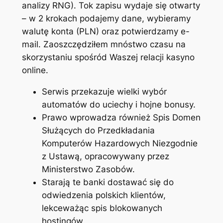
analizy RNG). Tok zapisu wydaje się otwarty
– w 2 krokach podajemy dane, wybieramy
walutę konta (PLN) oraz potwierdzamy e-
mail. Zaoszczędziłem mnóstwo czasu na
skorzystaniu spośród Waszej relacji kasyno
online.
Serwis przekazuje wielki wybór
automatów do uciechy i hojne bonusy.
Prawo wprowadza również Spis Domen
Służących do Przedkładania
Komputerów Hazardowych Niezgodnie
z Ustawą, opracowywany przez
Ministerstwo Zasobów.
Starają te banki dostawać się do
odwiedzenia polskich klientów,
lekceważąc spis blokowanych
hostingów.