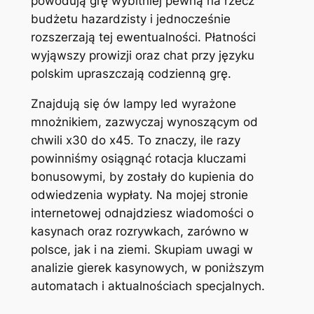
powodują grę wybitniej pewną na rzecz
budżetu hazardzisty i jednocześnie
rozszerzają tej ewentualności. Płatności
wyjąwszy prowizji oraz chat przy języku
polskim upraszczają codzienną grę.
Znajdują się ów lampy led wyrażone
mnożnikiem, zazwyczaj wynoszącym od
chwili x30 do x45. To znaczy, ile razy
powinniśmy osiągnąć rotacja kluczami
bonusowymi, by zostały do kupienia do
odwiedzenia wypłaty. Na mojej stronie
internetowej odnajdziesz wiadomości o
kasynach oraz rozrywkach, zarówno w
polsce, jak i na ziemi. Skupiam uwagi w
analizie gierek kasynowych, w poniższym
automatach i aktualnościach specjalnych.