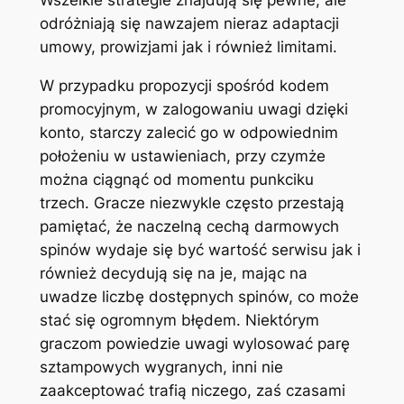
Wszelkie strategie znajdują się pewne, ale
odróżniają się nawzajem nieraz adaptacji
umowy, prowizjami jak i również limitami.
W przypadku propozycji spośród kodem
promocyjnym, w zalogowaniu uwagi dzięki
konto, starczy zalecić go w odpowiednim
położeniu w ustawieniach, przy czymże
można ciągnąć od momentu punkciku
trzech. Gracze niezwykle często przestają
pamiętać, że naczelną cechą darmowych
spinów wydaje się być wartość serwisu jak i
również decydują się na je, mając na
uwadze liczbę dostępnych spinów, co może
stać się ogromnym błędem. Niektórym
graczom powiedzie uwagi wylosować parę
sztampowych wygranych, inni nie
zaakceptować trafią niczego, zaś czasami