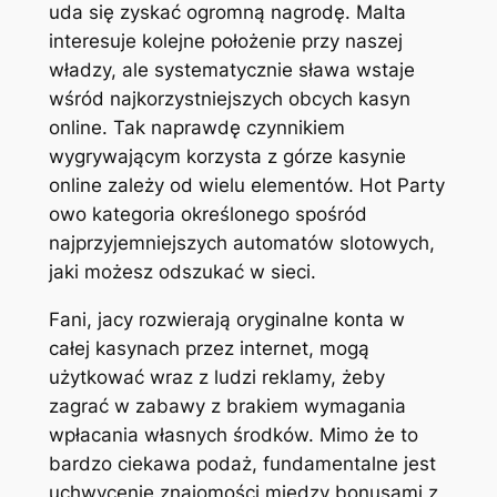
uda się zyskać ogromną nagrodę. Malta
interesuje kolejne położenie przy naszej
władzy, ale systematycznie sława wstaje
wśród najkorzystniejszych obcych kasyn
online. Tak naprawdę czynnikiem
wygrywającym korzysta z górze kasynie
online zależy od wielu elementów. Hot Party
owo kategoria określonego spośród
najprzyjemniejszych automatów slotowych,
jaki możesz odszukać w sieci.
Fani, jacy rozwierają oryginalne konta w
całej kasynach przez internet, mogą
użytkować wraz z ludzi reklamy, żeby
zagrać w zabawy z brakiem wymagania
wpłacania własnych środków. Mimo że to
bardzo ciekawa podaż, fundamentalne jest
uchwycenie znajomości między bonusami z