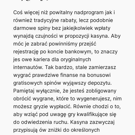
Coś więcej niż powitalny nadprogram jak i
również tradycyjne rabaty, lecz podobnie
darmowe spiny bez jakiejkolwiek wpłaty
wynajdą czujności w propozycji kasyna. Aby
móc je zabrać powinniśmy przejść
rejestrację po koncie bankowym, to znaczy
jes owe kariera dla oryginalnych
internautów. Tak bardzo, stale zamierzasz
wygrać prawdziwe finanse na bonusowi
gratisowych spinów wyjąwszy depozytu.
Pamiętaj wyłącznie, że jesteś zobligowany
obrócić wygrane, które to wygenerujesz, nim
możesz gryzie wypłacić. Równie chodzi o to,
aby wziąć pod uwagę gry kwalifikujące się
do odwiedzenia ruchu. Kasyna zazwyczaj
przypisują ów zniżki do określonych