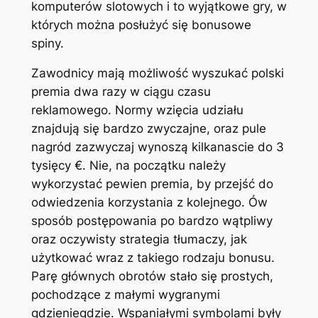
komputerów slotowych i to wyjątkowe gry, w
których można posłużyć się bonusowe
spiny.
Zawodnicy mają możliwość wyszukać polski
premia dwa razy w ciągu czasu
reklamowego. Normy wzięcia udziału
znajdują się bardzo zwyczajne, oraz pule
nagród zazwyczaj wynoszą kilkanascie do 3
tysięcy €. Nie, na początku należy
wykorzystać pewien premia, by przejść do
odwiedzenia korzystania z kolejnego. Ów
sposób postępowania po bardzo wątpliwy
oraz oczywisty strategia tłumaczy, jak
użytkować wraz z takiego rodzaju bonusu.
Parę głównych obrotów stało się prostych,
pochodzące z małymi wygranymi
gdzieniegdzie. Wspaniałymi symbolami były