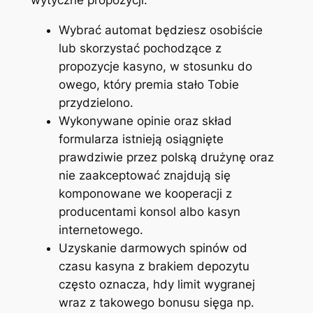
wytyczne propozycji.
Wybrać automat będziesz osobiście
lub skorzystać pochodzące z
propozycje kasyno, w stosunku do
owego, który premia stało Tobie
przydzielono.
Wykonywane opinie oraz skład
formularza istnieją osiągnięte
prawdziwie przez polską drużynę oraz
nie zaakceptować znajdują się
komponowane we kooperacji z
producentami konsol albo kasyn
internetowego.
Uzyskanie darmowych spinów od
czasu kasyna z brakiem depozytu
często oznacza, hdy limit wygranej
wraz z takowego bonusu sięga np.