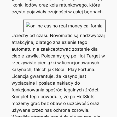
ikonki lodów oraz koła ratunkowego, które
często pojawiały czujności w całej bębnach.
Uciechy od czasu Novomatic są nadzwyczaj
atrakcyjne, dlatego znalezienie tego
automatu nie zaakceptować zostanie dla
ciebie zawiłe. Polecamy grę po Hot Target w
rzeczywiste pieniążki w licencjonowanych
kasynach, takich jak Booi i Play Fortuna.
Licencja gwarantuje, że kasyno jest
wypłacalne i posiada nakłady do
funkcjonowania spośród legalnych źródeł.
Komplet tego powoduje, że po HotSlots
możemy grać bez obaw o uczciwość oraz
używane przez nas ochrona zdrowia.