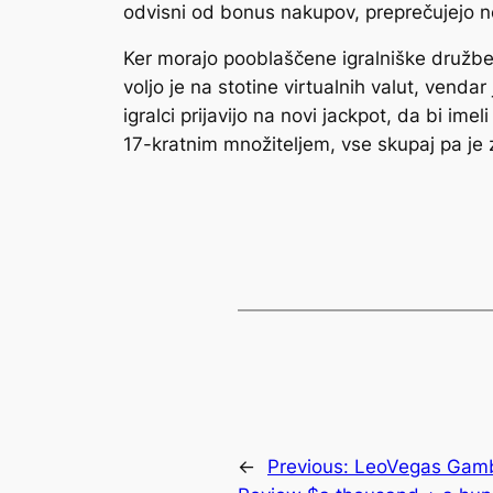
odvisni od bonus nakupov, preprečujejo n
Ker morajo pooblaščene igralniške družbe u
voljo je na stotine virtualnih valut, vendar
igralci prijavijo na novi jackpot, da bi im
17-kratnim množiteljem, vse skupaj pa je z
←
Previous:
LeoVegas Gamb