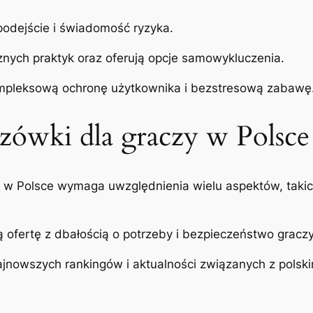
podejście i świadomość ryzyka.
nych praktyk oraz oferują opcje samowykluczenia.
kompleksową ochronę użytkownika i bezstresową zabawę
zówki dla graczy w Polsce
w Polsce wymaga uwzględnienia wielu aspektów, takich j
ą ofertę z dbałością o potrzeby i bezpieczeństwo graczy
nowszych rankingów i aktualności związanych z polski