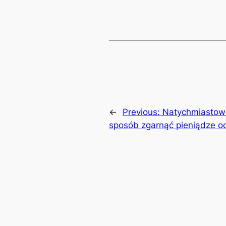
←
Previous:
Natychmiastowe
sposób zgarnąć pieniądze od