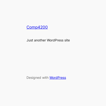
Comp4200
Just another WordPress site
Designed with
WordPress