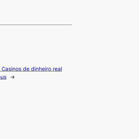
 Casinos de dinheiro real
nus
→