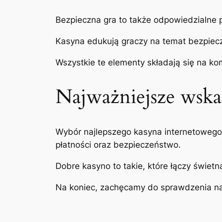
Bezpieczna gra to także odpowiedzialne 
Kasyna edukują graczy na temat bezpiecz
Wszystkie te elementy składają się na 
Najważniejsze wska
Wybór najlepszego kasyna internetowego 
płatności oraz bezpieczeństwo.
Dobre kasyno to takie, które łączy świetn
Na koniec, zachęcamy do sprawdzenia naj