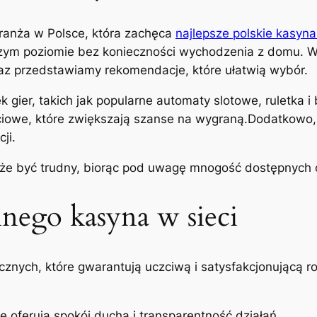
branża w Polsce, która zachęca
najlepsze polskie kasyna
ym poziomie bez konieczności wychodzenia z domu. W a
raz przedstawiamy rekomendacje, które ułatwią wybór.
 gier, takich jak popularne automaty slotowe, ruletka i
ściowe, które zwiększają szanse na wygraną.Dodatkowo
ji.
 być trudny, biorąc pod uwagę mnogość dostępnych op
nego kasyna w sieci
znych, które gwarantują uczciwą i satysfakcjonującą r
oferują spokój ducha i transparentność działań.