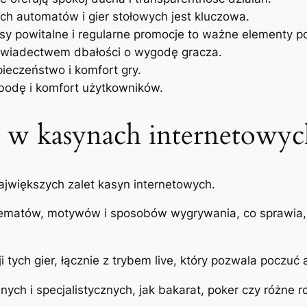
ch automatów i gier stołowych jest kluczowa.
usy powitalne i regularne promocje to ważne elementy 
 świadectwem dbałości o wygodę gracza.
ieczeństwo i komfort gry.
bodę i komfort użytkowników.
 w kasynach internetowyc
ajwiększych zalet kasyn internetowych.
 tematów, motywów i sposobów wygrywania, co sprawia,
i tych gier, łącznie z trybem live, który pozwala pocz
ych i specjalistycznych, jak bakarat, poker czy różne r