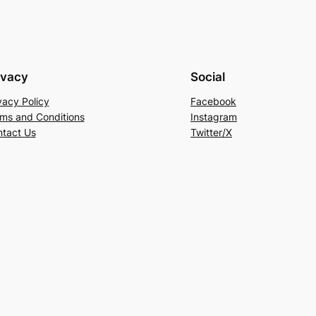
ivacy
Social
vacy Policy
Facebook
ms and Conditions
Instagram
tact Us
Twitter/X