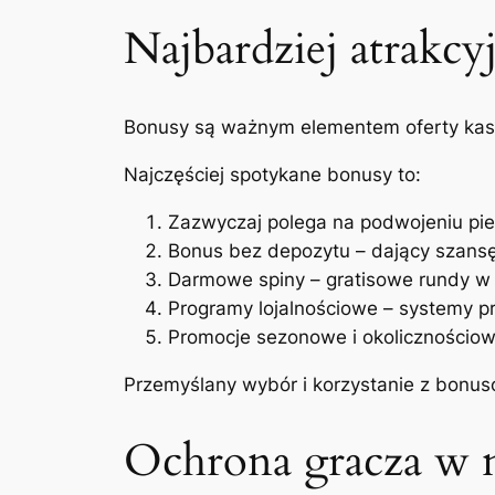
Najbardziej atrakc
Bonusy są ważnym elementem oferty kasy
Najczęściej spotykane bonusy to:
Zazwyczaj polega na podwojeniu pie
Bonus bez depozytu – dający szansę
Darmowe spiny – gratisowe rundy w 
Programy lojalnościowe – systemy p
Promocje sezonowe i okolicznościow
Przemyślany wybór i korzystanie z bonusó
Ochrona gracza w n