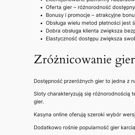
Oferta gier – różnorodność dostępny
Bonusy i promocje – atrakcyjne bon
Obsługa wielu metod płatności jest
Dobra obsługa klienta zwiększa bezp
Elastyczność dostępu zwiększa swo
Zróżnicowanie gier
Dostępność przeróżnych gier to jedna z n
Sloty charakteryzują się różnorodnością
gier.
Kasyna online oferują szeroki wybór wersj
Dodatkowo rośnie popularność gier karcian