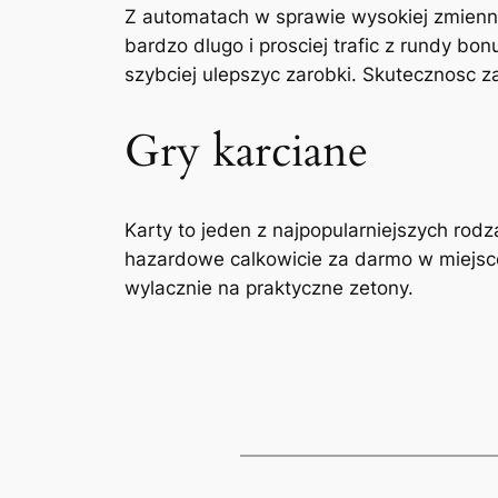
Z automatach w sprawie wysokiej zmienn
bardzo dlugo i prosciej trafic z rundy b
szybciej ulepszyc zarobki. Skutecznosc 
Gry karciane
Karty to jeden z najpopularniejszych rodza
hazardowe calkowicie za darmo w miejsce r
wylacznie na praktyczne zetony.