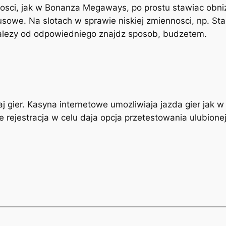
osci, jak w Bonanza Megaways, po prostu stawiac obni
onusowe. Na slotach w sprawie niskiej zmiennosci, np. S
zalezy od odpowiedniego znajdz sposob, budzetem.
j gier. Kasyna internetowe umozliwiaja jazda gier jak w 
ejestracja w celu daja opcja przetestowania ulubionej g