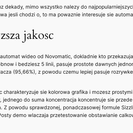
z dekady, mimo wszystko nalezy do najpopularniejszych
a jesli chodzi o, to ma powaznie interesuje sie automa
zsza jakosc
 automat wideo od Novomatic, dokladnie kto przekazuja
now i bedziesz 5 linii, pasuje prostote dawnych jedno
acza (95,66%), z powodu czemu lepiej pasuje rozrywke
charakteryzuje sie kolorowa grafika i mozesz prostym
jednego do suma koncentracja koncentruje sie przede
. Z powodu sprawdzonej, ponadczasowej formule Sizzl
 Posty demo wlaczaja przetestowanie obstawianie calkow