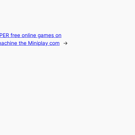
PER free online games on
 machine the Miniplay com
→