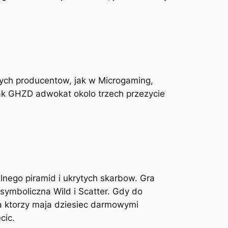
anych producentow, jak w Microgaming,
Tak GHZD adwokat okolo trzech przezycie
lnego piramid i ukrytych skarbow. Gra
symboliczna Wild i Scatter. Gdy do
a ktorzy maja dziesiec darmowymi
cic.