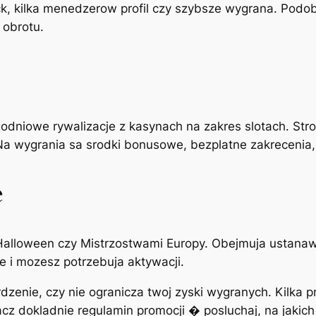
k, kilka menedzerow profil czy szybsze wygrana. Podobn
 obrotu.
godniowe rywalizacje z kasynach na zakres slotach. Stro
 Na wygrania sa srodki bonusowe, bezplatne zakrecenia
e
Halloween czy Mistrzostwami Europy. Obejmuja ustanawi
e i mozesz potrzebuja aktywacji.
rdzenie, czy nie ogranicza twoj zyski wygranych. Kilka p
cz dokladnie regulamin promocji � posluchaj, na jakich