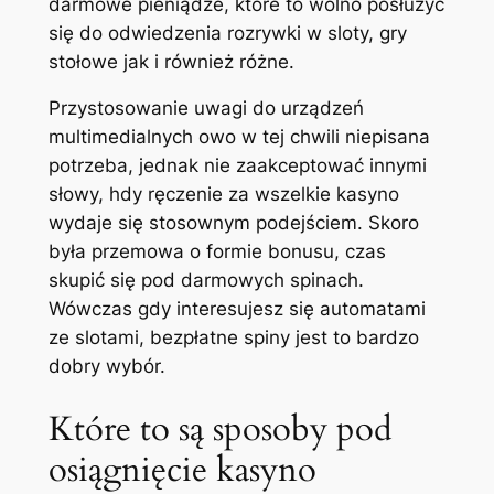
darmowe pieniądze, które to wolno posłużyć
się do odwiedzenia rozrywki w sloty, gry
stołowe jak i również różne.
Przystosowanie uwagi do urządzeń
multimedialnych owo w tej chwili niepisana
potrzeba, jednak nie zaakceptować innymi
słowy, hdy ręczenie za wszelkie kasyno
wydaje się stosownym podejściem. Skoro
była przemowa o formie bonusu, czas
skupić się pod darmowych spinach.
Wówczas gdy interesujesz się automatami
ze slotami, bezpłatne spiny jest to bardzo
dobry wybór.
Które to są sposoby pod
osiągnięcie kasyno