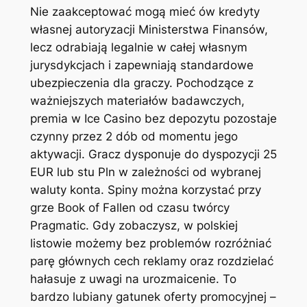
Nie zaakceptować mogą mieć ów kredyty
własnej autoryzacji Ministerstwa Finansów,
lecz odrabiają legalnie w całej własnym
jurysdykcjach i zapewniają standardowe
ubezpieczenia dla graczy. Pochodzące z
ważniejszych materiałów badawczych,
premia w Ice Casino bez depozytu pozostaje
czynny przez 2 dób od momentu jego
aktywacji. Gracz dysponuje do dyspozycji 25
EUR lub stu Pln w zależności od wybranej
waluty konta. Spiny można korzystać przy
grze Book of Fallen od czasu twórcy
Pragmatic. Gdy zobaczysz, w polskiej
listowie możemy bez problemów rozróżniać
parę głównych cech reklamy oraz rozdzielać
hałasuje z uwagi na urozmaicenie. To
bardzo lubiany gatunek oferty promocyjnej –