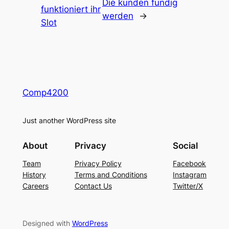
Die kunden fundig
funktioniert ihr
werden
→
Slot
Comp4200
Just another WordPress site
About
Privacy
Social
Team
Privacy Policy
Facebook
History
Terms and Conditions
Instagram
Careers
Contact Us
Twitter/X
Designed with
WordPress