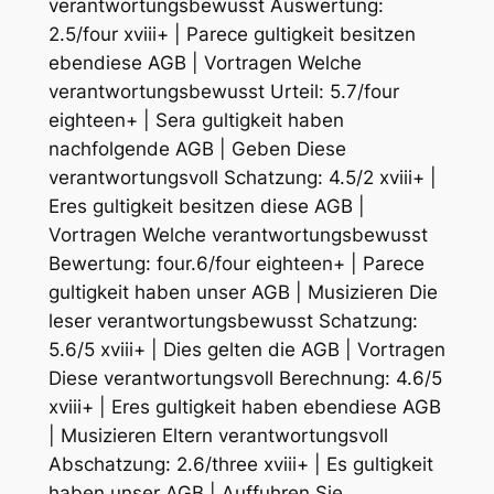
verantwortungsbewusst Auswertung:
2.5/four xviii+ | Parece gultigkeit besitzen
ebendiese AGB | Vortragen Welche
verantwortungsbewusst Urteil: 5.7/four
eighteen+ | Sera gultigkeit haben
nachfolgende AGB | Geben Diese
verantwortungsvoll Schatzung: 4.5/2 xviii+ |
Eres gultigkeit besitzen diese AGB |
Vortragen Welche verantwortungsbewusst
Bewertung: four.6/four eighteen+ | Parece
gultigkeit haben unser AGB | Musizieren Die
leser verantwortungsbewusst Schatzung:
5.6/5 xviii+ | Dies gelten die AGB | Vortragen
Diese verantwortungsvoll Berechnung: 4.6/5
xviii+ | Eres gultigkeit haben ebendiese AGB
| Musizieren Eltern verantwortungsvoll
Abschatzung: 2.6/three xviii+ | Es gultigkeit
haben unser AGB | Auffuhren Sie