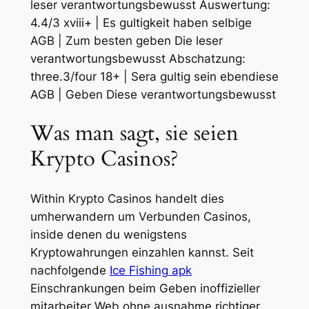
leser verantwortungsbewusst Auswertung:
4.4/3 xviii+ | Es gultigkeit haben selbige
AGB | Zum besten geben Die leser
verantwortungsbewusst Abschatzung:
three.3/four 18+ | Sera gultig sein ebendiese
AGB | Geben Diese verantwortungsbewusst
Was man sagt, sie seien
Krypto Casinos?
Within Krypto Casinos handelt dies
umherwandern um Verbunden Casinos,
inside denen du wenigstens
Kryptowahrungen einzahlen kannst. Seit
nachfolgende
Ice Fishing apk
Einschrankungen beim Geben inoffizieller
mitarbeiter Web ohne ausnahme richtiger