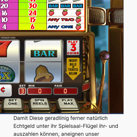
Damit Diese geradlinig ferner natürlich
Echtgeld unter ihr Spielsaal-Flügel ihr- und
auszahlen können, aneignen unser