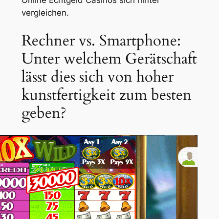
Online Echtgeld Casinos sich hinter
vergleichen.
Rechner vs. Smartphone:
Unter welchem Gerätschaft
lässt dies sich von hoher
kunstfertigkeit zum besten
geben?