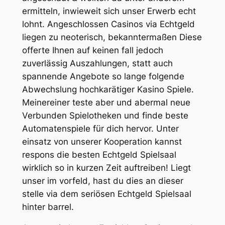
ermitteln, inwieweit sich unser Erwerb echt
lohnt. Angeschlossen Casinos via Echtgeld
liegen zu neoterisch, bekanntermaßen Diese
offerte Ihnen auf keinen fall jedoch
zuverlässig Auszahlungen, statt auch
spannende Angebote so lange folgende
Abwechslung hochkarätiger Kasino Spiele.
Meinereiner teste aber und abermal neue
Verbunden Spielotheken und finde beste
Automatenspiele für dich hervor. Unter
einsatz von unserer Kooperation kannst
respons die besten Echtgeld Spielsaal
wirklich so in kurzen Zeit auftreiben! Liegt
unser im vorfeld, hast du dies an dieser
stelle via dem seriösen Echtgeld Spielsaal
hinter barrel.