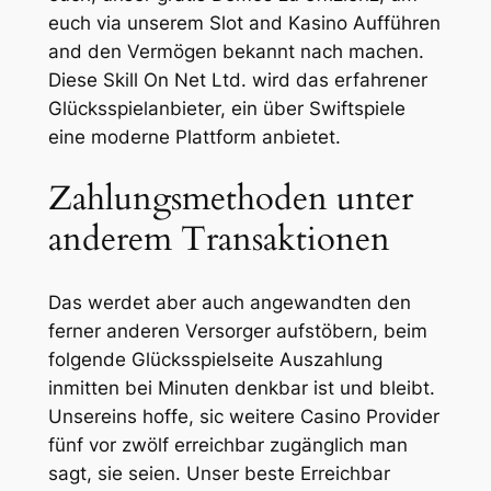
euch via unserem Slot and Kasino Aufführen
and den Vermögen bekannt nach machen.
Diese Skill On Net Ltd. wird das erfahrener
Glücksspielanbieter, ein über Swiftspiele
eine moderne Plattform anbietet.
Zahlungsmethoden unter
anderem Transaktionen
Das werdet aber auch angewandten den
ferner anderen Versorger aufstöbern, beim
folgende Glücksspielseite Auszahlung
inmitten bei Minuten denkbar ist und bleibt.
Unsereins hoffe, sic weitere Casino Provider
fünf vor zwölf erreichbar zugänglich man
sagt, sie seien. Unser beste Erreichbar