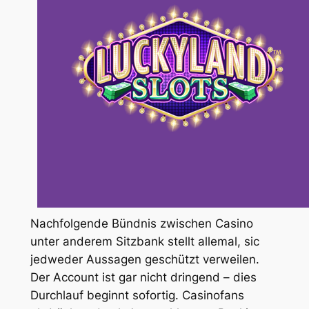
Nachfolgende Bündnis zwischen Casino
unter anderem Sitzbank stellt allemal, sic
jedweder Aussagen geschützt verweilen.
Der Account ist gar nicht dringend – dies
Durchlauf beginnt sofortig. Casinofans