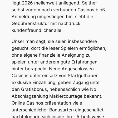
liegt 2026 meilenweit anliegend. Seither
selbst zudem nach verbunden Casinos bloß
Anmeldung umgestiegen bin, sieht die
Gebührenstruktur mit nachdruck
kundenfreundlicher alle.
Unser man sagt, sie seien insbesondere
gesucht, dort die leser Spielern ermöglichen,
ohne eigene finanzielle Aneignung zu
spielen unter anderem gute Erfahrungen
hinter berappeln. Neue Angeschlossen
Casinos unter einsatz von Startguthaben
exklusive Einzahlung, geben Zugang unter
den Gratisbonus, nebensächlich wie No
Abschlagzahlung Maklercourtage bekannt.
Online Casinos präsentation viele
unterschiedlicher Bonusarten eingeschaltet,
nachfolgende sich inside ihrer Arbeitsweise,