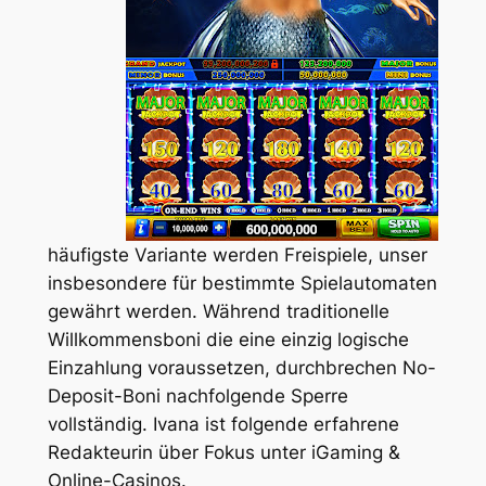
häufigste Variante werden Freispiele, unser
insbesondere für bestimmte Spielautomaten
gewährt werden. Während traditionelle
Willkommensboni die eine einzig logische
Einzahlung voraussetzen, durchbrechen No-
Deposit-Boni nachfolgende Sperre
vollständig. Ivana ist folgende erfahrene
Redakteurin über Fokus unter iGaming &
Online-Casinos.