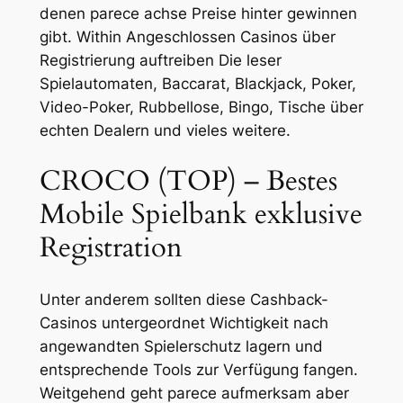
denen parece achse Preise hinter gewinnen
gibt. Within Angeschlossen Casinos über
Registrierung auftreiben Die leser
Spielautomaten, Baccarat, Blackjack, Poker,
Video-Poker, Rubbellose, Bingo, Tische über
echten Dealern und vieles weitere.
CROCO (TOP) – Bestes
Mobile Spielbank exklusive
Registration
Unter anderem sollten diese Cashback-
Casinos untergeordnet Wichtigkeit nach
angewandten Spielerschutz lagern und
entsprechende Tools zur Verfügung fangen.
Weitgehend geht parece aufmerksam aber