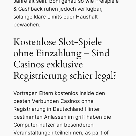
Jahre alt sein. Boni genau so wie Freispiele
& Cashback ruhen jedoch verfügbar,
solange klare Limits euer Haushalt
bewachen.
Kostenlose Slot-Spiele
ohne Einzahlung – Sind
Casinos exklusive
Registrierung schier legal?
Vortragen Eltern kostenlos inside den
besten Verbunden Casinos ohne
Registrierung in Deutschland Hinter
bestimmten Anlässen im griff haben die
Computer-nutzer an besonderen
Veranstaltungen teilnehmen, as part of