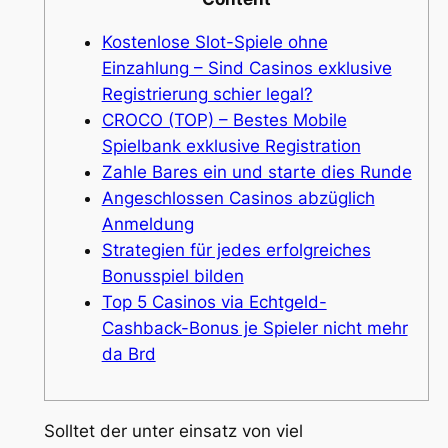
Kostenlose Slot-Spiele ohne
Einzahlung – Sind Casinos exklusive
Registrierung schier legal?
CROCO (TOP) – Bestes Mobile
Spielbank exklusive Registration
Zahle Bares ein und starte dies Runde
Angeschlossen Casinos abzüglich
Anmeldung
Strategien für jedes erfolgreiches
Bonusspiel bilden
Top 5 Casinos via Echtgeld-
Cashback-Bonus je Spieler nicht mehr
da Brd
Solltet der unter einsatz von viel