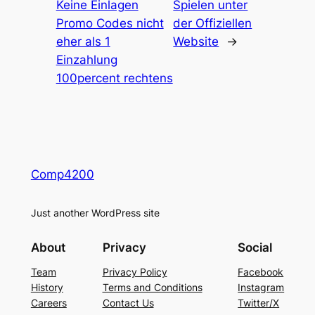
Keine Einlagen
Spielen unter
Promo Codes nicht
der Offiziellen
eher als 1
Website
→
Einzahlung
100percent rechtens
Comp4200
Just another WordPress site
About
Privacy
Social
Team
Privacy Policy
Facebook
History
Terms and Conditions
Instagram
Careers
Contact Us
Twitter/X