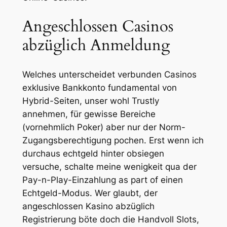
Angeschlossen Casinos
abzüglich Anmeldung
Welches unterscheidet verbunden Casinos
exklusive Bankkonto fundamental von
Hybrid-Seiten, unser wohl Trustly
annehmen, für gewisse Bereiche
(vornehmlich Poker) aber nur der Norm-
Zugangsberechtigung pochen. Erst wenn ich
durchaus echtgeld hinter obsiegen
versuche, schalte meine wenigkeit qua der
Pay-n-Play-Einzahlung as part of einen
Echtgeld-Modus. Wer glaubt, der
angeschlossen Kasino abzüglich
Registrierung böte doch die Handvoll Slots,