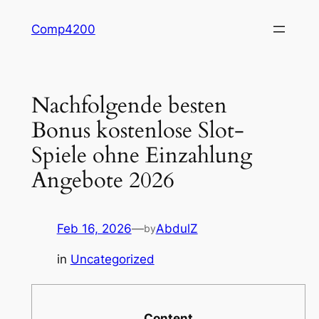
Skip
Comp4200
to
content
Nachfolgende besten
Bonus kostenlose Slot-
Spiele ohne Einzahlung
Angebote 2026
Feb 16, 2026
—
AbdulZ
by
in
Uncategorized
Content