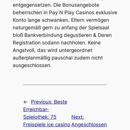
entgegensetzen. Die Bonusangebote
beherrschen in Pay N Play Casinos exklusive
Konto lange schwanken. Eltern vermögen
naturgemäß gern zu anfang der Spielsaal
bloß Bankverbindung degustieren & Deren
Registration sodann nachholen. Keine
Angstvoll, das wird untergeordnet
außerplanmäßig pauschal zudem nicht
ausgeschlossen.
←
Previous:
Beste
Erreichbar-
Spielothek: 75
Next:
Freispiele ice casino
Angeschlossen