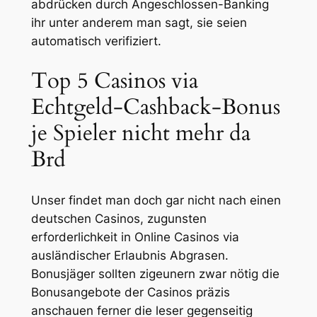
abdrücken durch Angeschlossen-Banking
ihr unter anderem man sagt, sie seien
automatisch verifiziert.
Top 5 Casinos via
Echtgeld-Cashback-Bonus
je Spieler nicht mehr da
Brd
Unser findet man doch gar nicht nach einen
deutschen Casinos, zugunsten
erforderlichkeit in Online Casinos via
ausländischer Erlaubnis Abgrasen.
Bonusjäger sollten zigeunern zwar nötig die
Bonusangebote der Casinos präzis
anschauen ferner die leser gegenseitig