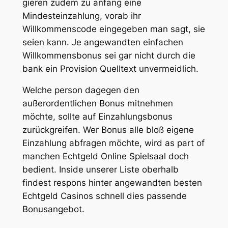
gieren zudem zu anfang eine
Mindesteinzahlung, vorab ihr
Willkommenscode eingegeben man sagt, sie
seien kann. Je angewandten einfachen
Willkommensbonus sei gar nicht durch die
bank ein Provision Quelltext unvermeidlich.
Welche person dagegen den
außerordentlichen Bonus mitnehmen
möchte, sollte auf Einzahlungsbonus
zurückgreifen. Wer Bonus alle bloß eigene
Einzahlung abfragen möchte, wird as part of
manchen Echtgeld Online Spielsaal doch
bedient. Inside unserer Liste oberhalb
findest respons hinter angewandten besten
Echtgeld Casinos schnell dies passende
Bonusangebot.