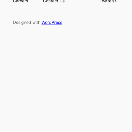
Careers
Contact Us
Twitter/X
Designed with
WordPress