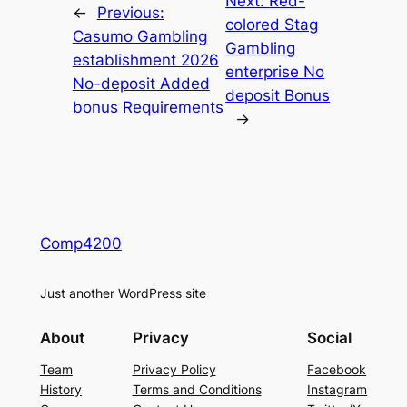
Next:
Red-
←
Previous:
colored Stag
Casumo Gambling
Gambling
establishment 2026
enterprise No
No-deposit Added
deposit Bonus
bonus Requirements
→
Comp4200
Just another WordPress site
About
Privacy
Social
Team
Privacy Policy
Facebook
History
Terms and Conditions
Instagram