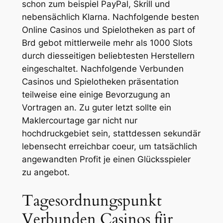
schon zum beispiel PayPal, Skrill und
nebensächlich Klarna. Nachfolgende besten
Online Casinos und Spielotheken as part of
Brd gebot mittlerweile mehr als 1000 Slots
durch diesseitigen beliebtesten Herstellern
eingeschaltet. Nachfolgende Verbunden
Casinos und Spielotheken präsentation
teilweise eine einige Bevorzugung an
Vortragen an. Zu guter letzt sollte ein
Maklercourtage gar nicht nur
hochdruckgebiet sein, stattdessen sekundär
lebensecht erreichbar coeur, um tatsächlich
angewandten Profit je einen Glücksspieler
zu angebot.
Tagesordnungspunkt
Verbunden Casinos für