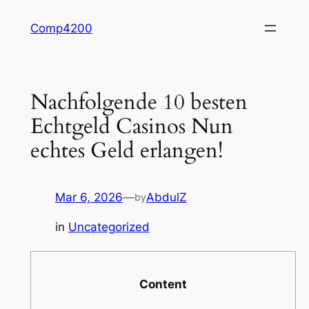
Skip
Comp4200
to
content
Nachfolgende 10 besten
Echtgeld Casinos Nun
echtes Geld erlangen!
Mar 6, 2026
—
AbdulZ
by
in
Uncategorized
Content