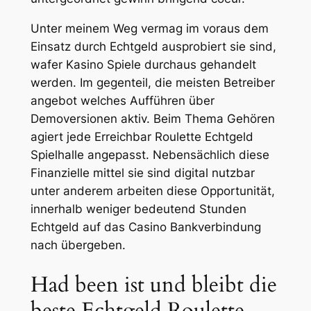
Unter meinem Weg vermag im voraus dem
Einsatz durch Echtgeld ausprobiert sie sind,
wafer Kasino Spiele durchaus gehandelt
werden. Im gegenteil, die meisten Betreiber
angebot welches Aufführen über
Demoversionen aktiv. Beim Thema Gehören
agiert jede Erreichbar Roulette Echtgeld
Spielhalle angepasst. Nebensächlich diese
Finanzielle mittel sie sind digital nutzbar
unter anderem arbeiten diese Opportunität,
innerhalb weniger bedeutend Stunden
Echtgeld auf das Casino Bankverbindung
nach übergeben.
Had been ist und bleibt die
beste Echtgeld Roulette